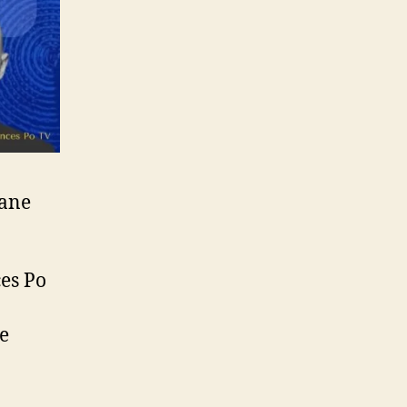
hane
ces Po
de