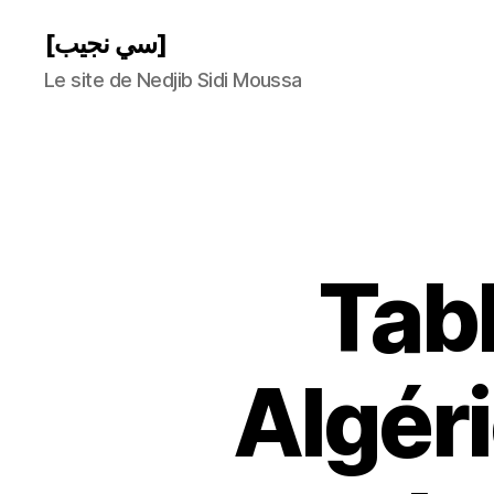
[سي نجيب]
Le site de Nedjib Sidi Moussa
Tab
Algéri