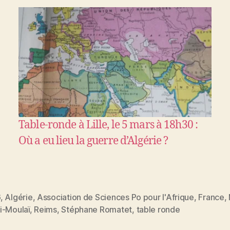
Table-ronde à Lille, le 5 mars à 18h30 :
Où a eu lieu la guerre d’Algérie ?
6
,
Algérie
,
Association de Sciences Po pour l'Afrique
,
France
,
es
i-Moulaï
,
Reims
,
Stéphane Romatet
,
table ronde