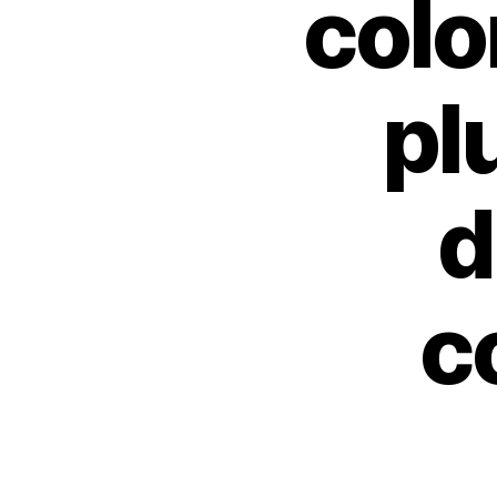
colo
plu
d
c