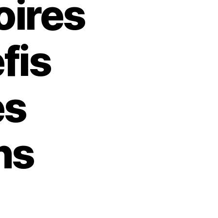
oires
éfis
es
ns