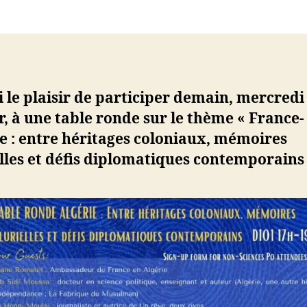
d
l’article
ji
b
i le plaisir de participer demain, mercredi
r, à une table ronde sur le thème « France-
e : entre héritages coloniaux, mémoires
lles et défis diplomatiques contemporains 