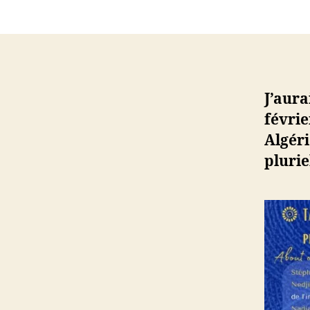
J’aura
févrie
Algéri
plurie