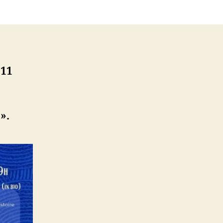
 11
».