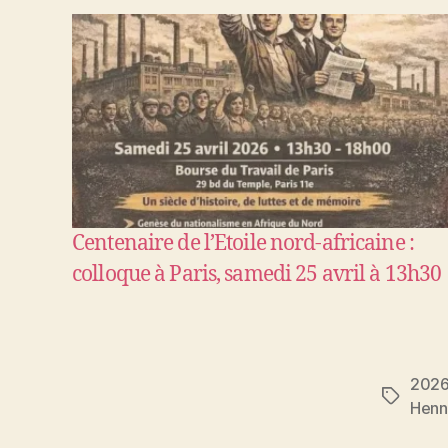
Centenaire de l’Etoile nord-africaine :
colloque à Paris, samedi 25 avril à 13h30
202
Étiquett
Henn