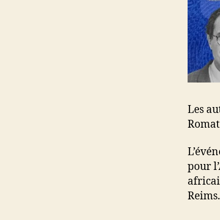
Les au
Romate
L’évén
pour l
africa
Reims.