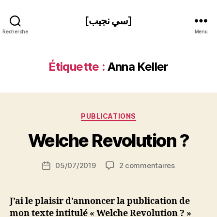
[سي نجيب]
Recherche
Menu
Étiquette :
Anna Keller
P
Catégories
PUBLICATIONS
a
r
Welche Revolution ?
S
i
Auteur
sur
05/07/2019
2 commentaires
N
Date
de
Welche
e
de
l’article
Revolution
d
l’article
?
ji
J’ai le plaisir d’annoncer la publication de
b
mon texte intitulé « Welche Revolution ? »