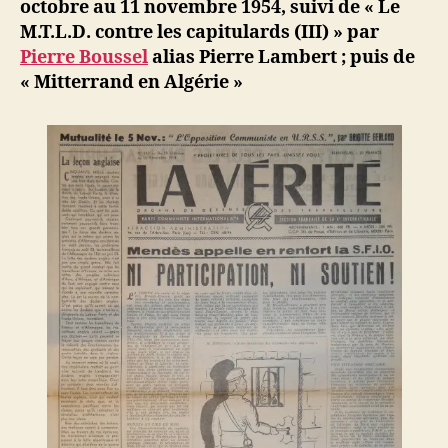
octobre au 11 novembre 1954, suivi de
« Le
Messali »
M.T.L.D. contre les capitulards (III) » par
!
Pierre Boussel
alias Pierre Lambert ;
puis de
« Mitterrand en Algérie »