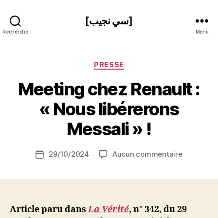
[سي نجيب]
Recherche
Menu
Catégories
PRESSE
Meeting chez Renault :
P
« Nous libérerons
a
r
Messali » !
S
i
Auteur
sur
29/10/2024
Aucun commentaire
N
Date
de
Meeting
e
de
l’article
chez
d
l’article
Renault
ji
:
b
« Nous
Article paru dans
La Vérité
, n° 342, du 29
libérerons