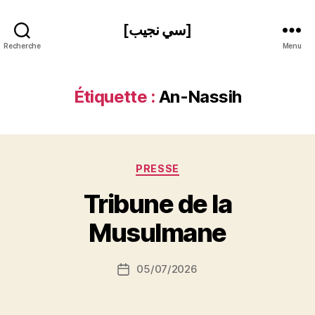
[سي نجيب]
Recherche
Menu
Étiquette :
An-Nassih
Catégories
PRESSE
P
Tribune de la
a
r
Musulmane
S
i
Auteur
05/07/2026
N
Date
de
e
de
l’article
d
l’article