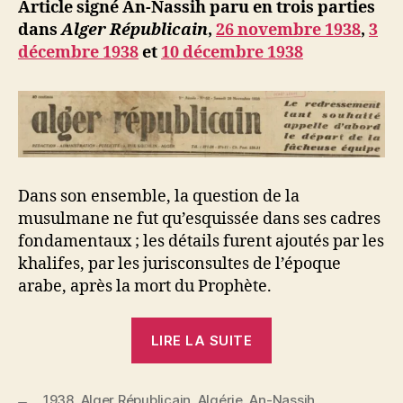
ji
Article signé An-Nassih paru en trois parties
b
dans
Alger Républicain
,
26 novembre 1938
,
3
décembre 1938
et
10 décembre 1938
Dans son ensemble, la question de la
musulmane ne fut qu’esquissée dans ses cadres
fondamentaux ; les détails furent ajoutés par les
khalifes, par les jurisconsultes de l’époque
arabe, après la mort du Prophète.
« Tribune
LIRE LA SUITE
de
la
1938
,
Alger Républicain
,
Algérie
,
An-Nassih
Musulmane »
,