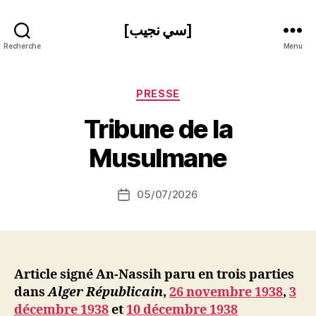
[سي نجيب]
Recherche
Menu
Catégories
PRESSE
P
Tribune de la
a
r
Musulmane
S
i
Auteur
05/07/2026
N
Date
de
e
de
l’article
d
l’article
ji
b
Article signé An-Nassih paru en trois parties
dans
Alger Républicain
,
26 novembre 1938
,
3
décembre 1938
et
10 décembre 1938