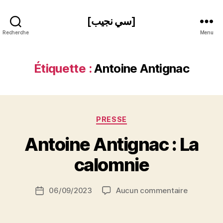
[سي نجيب]
Recherche
Menu
Étiquette :
Antoine Antignac
Catégories
PRESSE
P
Antoine Antignac : La
a
r
calomnie
S
i
Auteur
sur
06/09/2023
Aucun commentaire
N
Date
de
Antoine
e
de
l’article
Antignac
d
l’article
: