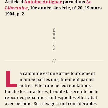
ji
Article d’
Antoine Antignac
paru dans
Le
La
b
Libertaire
, 10e année, 4e série, n° 20, 19 mars
calomnie
1904, p. 2
S
o
u
r
c
e
L
a calomnie est une arme lourdement
maniée par les uns, finement par les
autres. Elle tranche les réputations,
fauche les caractères, trouble la sérénité ou le
repos des personnes sur lesquelles elle s’abat
avec perfidie. Ses ravages sont considérables,