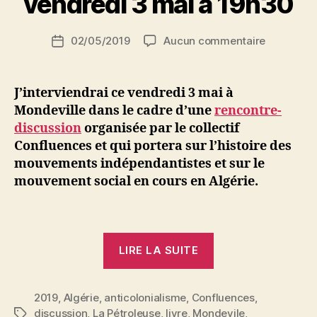
vendredi 3 mai à 19h30
S
i
Auteur
sur
02/05/2019
Aucun commentaire
N
Date
de
Algérie,
e
de
l’article
mouveme
d
l’article
indépenda
ji
J’interviendrai ce vendredi 3 mai à
et
b
Mondeville dans le cadre d’une
rencontre-
mouveme
discussion
organisée par le collectif
social
Confluences et qui portera sur l’histoire des
:
mouvements indépendantistes et sur le
rencontre
mouvement social en cours en Algérie.
à
Mondeville
vendredi
3
« Algérie,
mai
LIRE LA SUITE
à
mouvements
19h30
indépendantiste
2019
,
Algérie
,
anticolonialisme
,
Confluences
et
,
discussion
,
La Pétroleuse
,
livre
,
Mondevile
,
Étiquettes