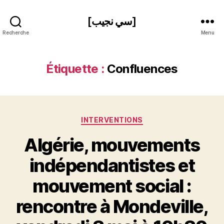
[سي نجيب]
Recherche
Menu
Étiquette :
Confluences
Catégories
INTERVENTIONS
Algérie, mouvements
indépendantistes et
mouvement social :
P
rencontre à Mondeville,
a
r