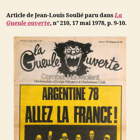
l’article
Louis
d
l’article
Soulié
ji
Article de Jean-Louis Soulié paru dans
La
:
b
Gueule ouverte
, n° 210, 17 mai 1978, p. 9-10.
La
désobéiss
civile
ou
la
société
contre
l’Etat