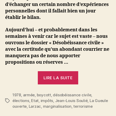
d’échanger un certain nombre d’expériences
personnelles dont il fallait bien un jour
établir le bilan.
Aujourd’hui – et probablement dans les
semaines à venir car le sujet est vaste – nous
ouvrons le dossier « Désobéissance civile »
avec la certitude qu’un abondant courrier ne
manquera pas de nous apporter
propositions ou réserves …
« Jean-
LIRE LA SUITE
Louis
Soulié
1978
,
armée
,
boycott
,
désobéissance civile
:
,
élections
,
Etat
,
impôts
,
Jean-Louis Soulié
,
La Gueule
Étiquettes
La
ouverte
,
Larzac
,
marginalisation
,
terrorisme
désobéissance