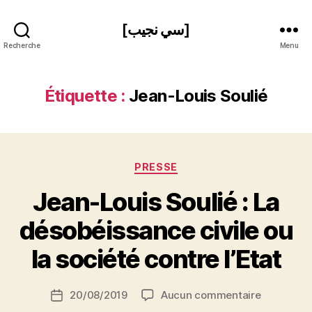
[سي نجيب]
Recherche
Menu
Étiquette :
Jean-Louis Soulié
Catégories
PRESSE
Jean-Louis Soulié : La
P
désobéissance civile ou
a
r
la société contre l’Etat
S
i
Auteur
sur
20/08/2019
Aucun commentaire
N
Date
de
Jean-
e
de