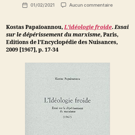
Auteur
sur
01/02/2021
Aucun commentaire
N
Date
de
Kostas
e
de
l’article
Papaïoann
d
l’article
:
ji
Kostas Papaïoannou,
L’idéologie froide
.
Essai
L’idéologie
b
sur le dépérissement du marxisme
, Paris,
froide.
Editions de l’Encyclopédie des Nuisances,
Essai
2009 [1967], p. 17-34
sur
le
dépérisse
du
marxisme