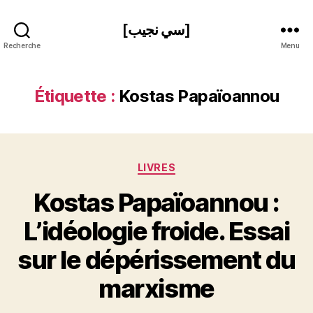
[سي نجيب]
Recherche
Menu
Étiquette :
Kostas Papaïoannou
Catégories
LIVRES
Kostas Papaïoannou :
L’idéologie froide. Essai
P
sur le dépérissement du
a
r
marxisme
S
i