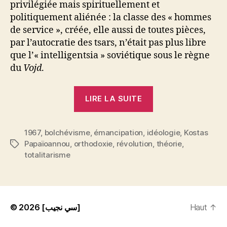
privilégiée mais spirituellement et
politiquement aliénée : la classe des « hommes
de service », créée, elle aussi de toutes pièces,
par l’autocratie des tsars, n’était pas plus libre
que l’« intelligentsia » soviétique sous le règne
du
Vojd
.
« Kostas
LIRE LA SUITE
Papaïoannou
:
1967
,
bolchévisme
,
émancipation
,
idéologie
L’idéologie
,
Kostas
Papaïoannou
,
orthodoxie
,
révolution
,
théorie
,
Étiquettes
froide.
totalitarisme
Essai
sur
le
dépérissement
© 2026
[سي نجيب]
Haut
↑
du