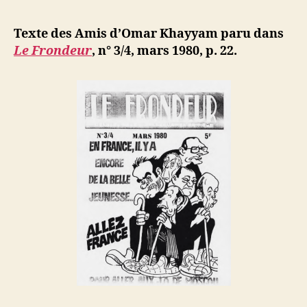
l’article
amis
d
l’article
d’Omar
ji
Texte des Amis d’Omar Khayyam paru dans
Khayyam
b
Le Frondeur
, n° 3/4, mars 1980, p. 22.
:
« Iran
:
1
an
après »