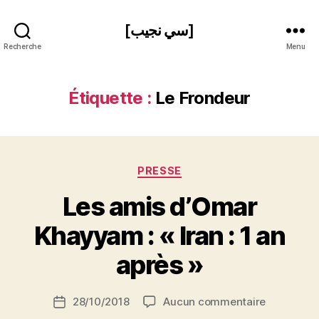
[سي نجيب]
Recherche
Menu
Étiquette :
Le Frondeur
Catégories
PRESSE
Les amis d’Omar
P
Khayyam : « Iran : 1 an
a
r
après »
S
i
Auteur
sur
28/10/2018
Aucun commentaire
N
Date
de
Les
e
de