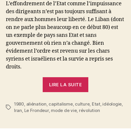
L’effondrement de l’Etat comme l’impuissance
des dirigeants n’est pas toujours suffisant à
rendre aux hommes leur liberté. Le Liban (dont
on ne parle plus beaucoup en ce début 80) est
un exemple de pays sans Etat et sans
gouvernement où rien n’a changé. Bien
évidement l’ordre est revenu sur les chars
syriens et israéliens et la survie a repris ses
droits.
« Les
LIRE LA SUITE
amis
d’Omar
1980
,
aliénation
,
capitalisme
,
culture
Khayyam
,
Etat
,
idéologie
,
Étiquettes
Iran
,
Le Frondeur
,
mode de vie
,
révolution
:
« Iran
: