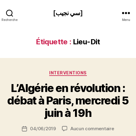
[سي نجيب]
Recherche
Menu
Étiquette :
Lieu-Dit
Catégories
INTERVENTIONS
L’Algérie en révolution :
P
débat à Paris, mercredi 5
a
r
juin à 19h
S
i
Auteur
sur
04/06/2019
Aucun commentaire
N
Date
de
L’Algérie
e
de