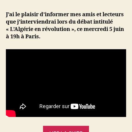
l’article
en
d
l’article
révolution
ji
J’ai le plaisir d’informer mes amis et lecteurs
:
b
que j’interviendrai lors du débat intitulé
débat
« L’Algérie en révolution », ce mercredi 5 juin
à
à 19h à Paris.
Paris,
mercredi
5
juin
à
19h
« L’Algérie