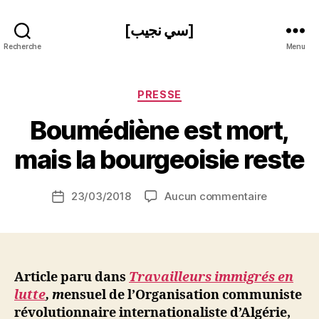
[سي نجيب]
Recherche
Menu
Catégories
PRESSE
P
Boumédiène est mort,
a
r
mais la bourgeoisie reste
S
i
Auteur
sur
23/03/2018
Aucun commentaire
N
Date
de
Boumédiè
e
de
l’article
est
d
l’article
mort,
ji
mais
b
la
Article paru dans
Travailleurs immigrés en
bourgeois
lutte
, m
ensuel de l’Organisation communiste
reste
révolutionnaire internationaliste d’Algérie,