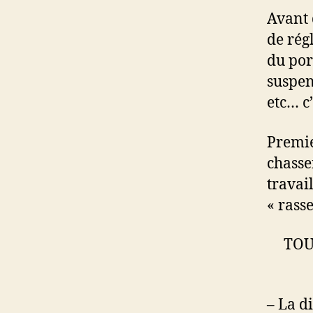
Avant 
de rég
du por
suspen
etc… c
Premie
chasse
travai
« rasse
TOU
– La d