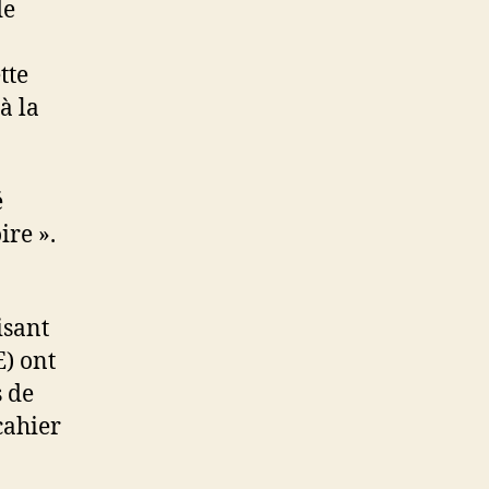
de
tte
à la
é
ire ».
isant
E) ont
s de
cahier