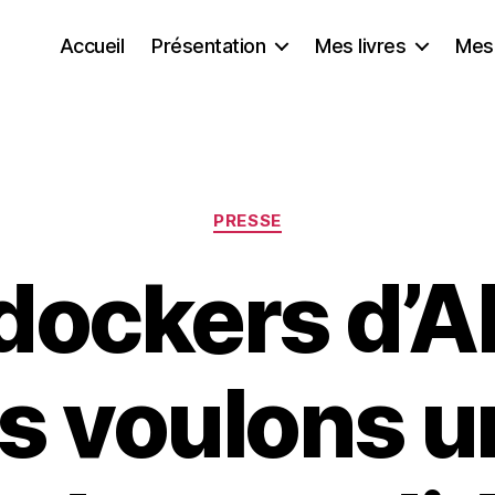
Accueil
Présentation
Mes livres
Mes
Catégories
PRESSE
dockers d’Al
s voulons u