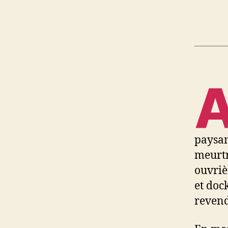
paysan
meurtr
ouvriè
et doc
revend