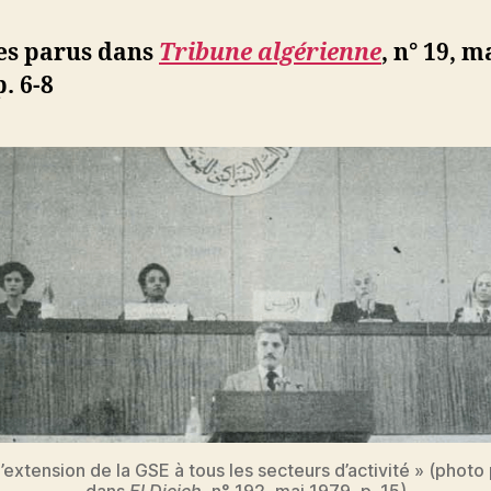
voulons
un
les parus dans
Tribune algérienne
,
n° 19, m
vote
p. 6-8
secret,
des
candida
libres
et
un
dépouil
public »
l’extension de la GSE à tous les secteurs d’activité » (photo
dans
El Djeich
, n° 192, mai 1979, p. 15)