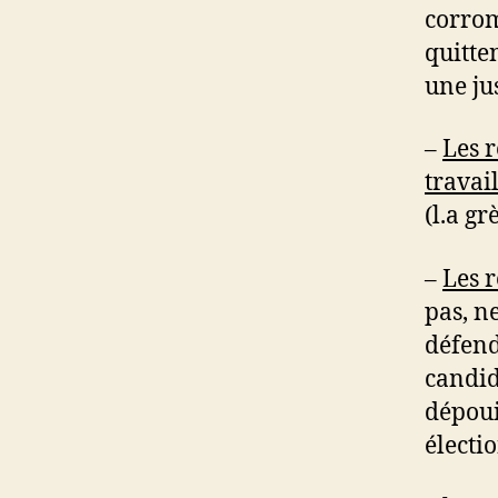
corrom
quitten
une jus
–
Les r
travai
(l.a gr
–
Les r
pas, n
défend
candid
dépoui
électi