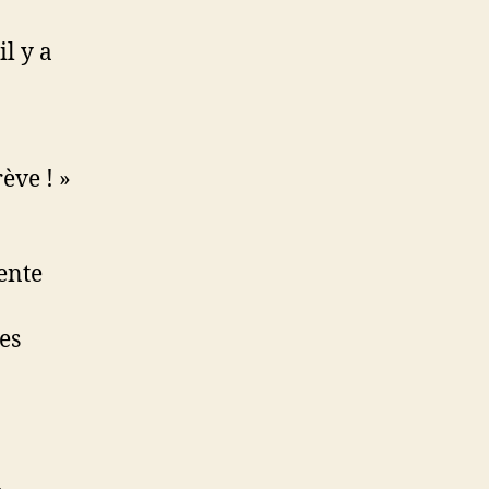
il y a
ève ! »
ente
es