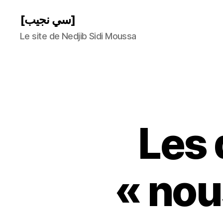
[سي نجيب]
Le site de Nedjib Sidi Moussa
Les 
« nou