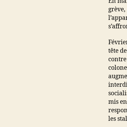
En mai
grève,
l’appa
s’affr
Févrie
tête d
contre
colone
augmen
interd
sociali
mis en
respon
les st