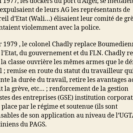
 1977, les dockers du port d’Alger, se mettaie
 expulsaient de leurs AG les représentants de
reil d’Etat (Wali…) élisaient leur comité de gr
ontaient violemment avec la police.
r 1979 , le colonel Chadly replace Boumedien
e l’Etat, du gouvernement et du FLN. Chadly r
 la classe ouvrière les mêmes armes que le dé
l ; remise en route du statut du travailleur qu
te la durée du travail, retire les avantages a
it la grève, etc… ; renforcement de la gestion
stes des entreprises (GSE) institution corporat
 place par le régime et soutenue (ils sont
sables de son application au niveau de l’UGT
aliniens du PAGS.