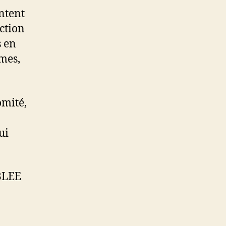
entent
ection
s en
imes,
omité,
ui
BLEE