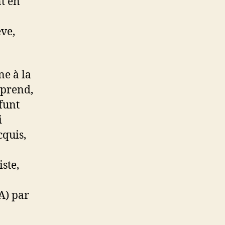
nt en
ève,
ne à la
eprend,
funt
i
cquis,
iste,
A) par