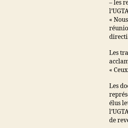
– les 
l’UGTA
« Nous
réunio
direct
Les tra
acclamé
« Ceux
Les do
représ
élus l
l’UGTA
de rev