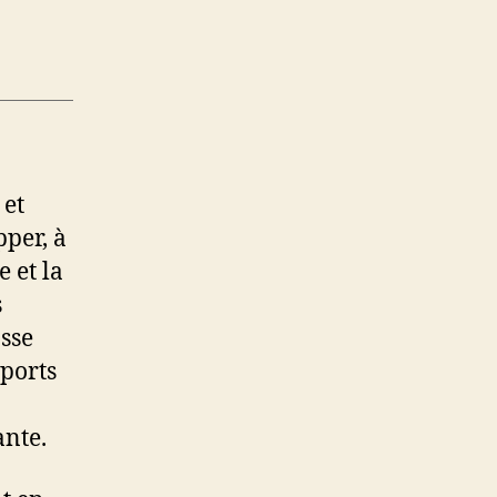
 et
per, à
e et la
s
asse
 ports
ante.