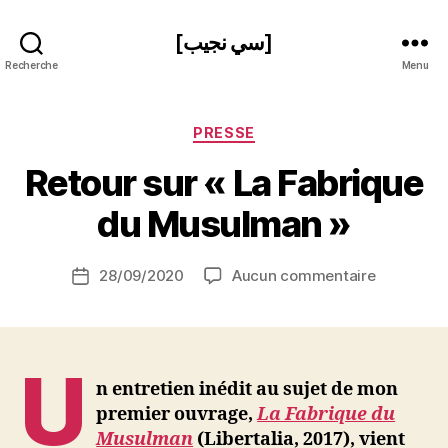
[سي نجيب]
Recherche
Menu
Catégories
PRESSE
P
Retour sur « La Fabrique
a
r
du Musulman »
S
i
Auteur
sur
28/09/2020
Aucun commentaire
N
Date
de
Retour
e
de
l’article
sur
d
l’article
« La
ji
Fabrique
b
U
du
n entretien inédit au sujet de mon
Musulman
premier ouvrage,
La Fabrique du
Musulman
(Libertalia, 2017), vient