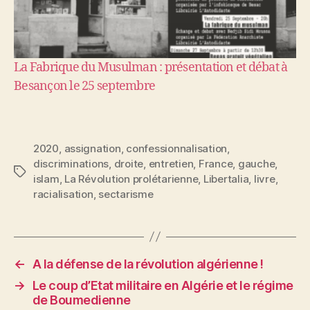
La Fabrique du Musulman : présentation et débat à
Besançon le 25 septembre
2020
,
assignation
,
confessionnalisation
,
discriminations
,
droite
,
entretien
,
France
,
gauche
,
Étiquettes
islam
,
La Révolution prolétarienne
,
Libertalia
,
livre
,
racialisation
,
sectarisme
←
A la défense de la révolution algérienne !
→
Le coup d’Etat militaire en Algérie et le régime
de Boumedienne