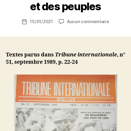
r
et des peuples
S
i
Auteur
sur
15/01/2021
Aucun commentaire
N
Date
de
Sénégal
e
de
l’article
:
d
l’article
la
ji
majorité
b
de
Textes parus dans
Tribune internationale
, n°
la
51, septembre 1989, p. 22-24
direction
du
M.S.D.
réaffirme
ses
liens
avec
la
IVème
Internatio
(CIR)