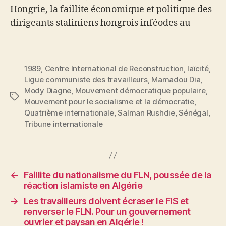
Hongrie, la faillite économique et politique des
dirigeants staliniens hongrois inféodes au
Kremlin et leur refus bureaucratique jusqu'à la
dernière minute d'accéder aux demandes et
aux aspirations profondes…
1989
,
Centre International de Reconstruction
,
laïcité
,
Ligue communiste des travailleurs
,
Mamadou Dia
,
Mody Diagne
,
Mouvement démocratique populaire
,
Étiquettes
Mouvement pour le socialisme et la démocratie
,
Quatrième internationale
,
Salman Rushdie
,
Sénégal
,
Tribune internationale
←
Faillite du nationalisme du FLN, poussée de la
réaction islamiste en Algérie
→
Les travailleurs doivent écraser le FIS et
renverser le FLN. Pour un gouvernement
ouvrier et paysan en Algérie !