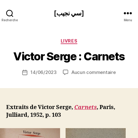
[سي نجيب]
Recherche
Menu
P
Catégories
LIVRES
a
r
Victor Serge : Carnets
S
i
Auteur
sur
14/06/2023
Aucun commentaire
N
Date
de
Victor
e
de
l’article
Serge
d
l’article
:
ji
Carnets
b
Extraits de Victor Serge,
Carnets
, Paris,
Julliard, 1952, p. 103