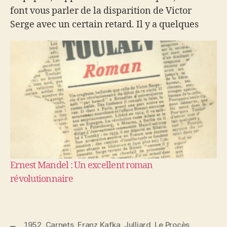
font vous parler de la disparition de Victor
Serge avec un certain retard. Il y a quelques
semaines. nous apprenions de Mexico la fin de
Victor Serge…
Ernest Mandel : Un excellent roman
révolutionnaire
1952
,
Carnets
,
Franz Kafka
,
Julliard
,
Le Procès
,