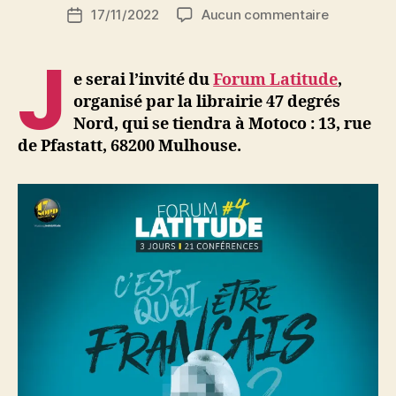
Auteur
sur
17/11/2022
Aucun commentaire
N
Date
de
Invitation
e
de
l’article
au
d
l’article
J
Forum
ji
e serai l’invité du
Forum Latitude
,
Latitude
b
organisé par la librairie 47 degrés
à
Nord, qui se tiendra à Motoco : 13, rue
Mulhouse,
de Pfastatt, 68200 Mulhouse.
samedi
19
novembre
à
13h