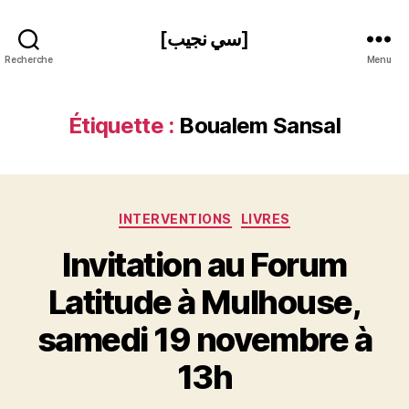
[سي نجيب]
Recherche
Menu
Étiquette :
Boualem Sansal
Catégories
INTERVENTIONS
LIVRES
Invitation au Forum
Latitude à Mulhouse,
P
samedi 19 novembre à
a
r
13h
S
i