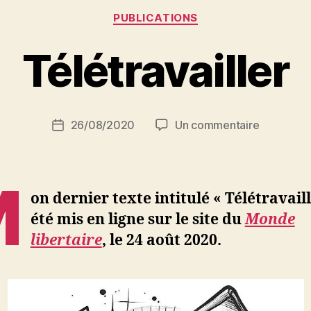
Catégories
PUBLICATIONS
P
Télétravailler
a
r
S
i
Auteur
sur
26/08/2020
Un commentaire
N
Date
de
Télétravai
e
de
l’article
d
l’article
ji
M
b
on dernier texte intitulé « Télétravaill
été mis en ligne sur le site du
Monde
libertaire
, le 24 août 2020.