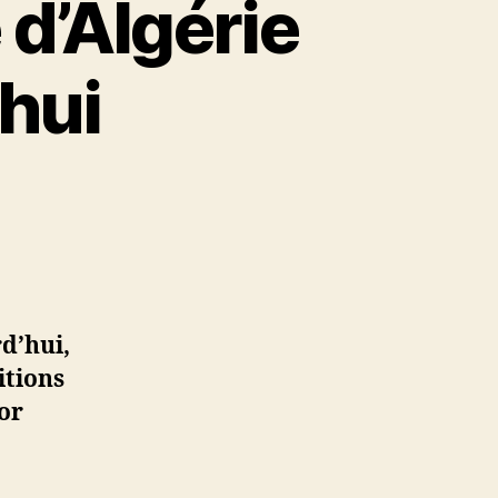
 d’Algérie
’hui
aire
e
d’hui,
itions
hui
or