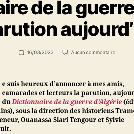
ire de la guerre
P
arution aujourd
a
r
S
i
Auteur
sur
16/03/2023
Aucun commentaire
N
Date
de
Dictionn
e
de
l’article
de
d
l’article
la
ji
guerre
b
e suis heureux d’annoncer à mes amis,
d’Algéri
camarades et lecteurs la parution, aujour
:
du
Dictionnaire de la guerre d’Algérie
(éd
parution
aujourd’
ns), sous la direction des historiens Tram
neur, Ouanassa Siari Tengour et Sylvie
ult.