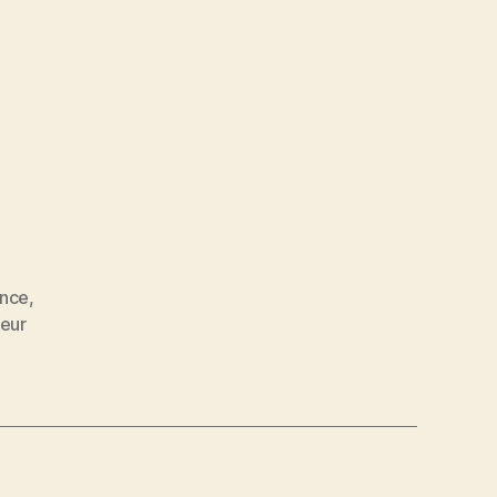
e
ance
,
eur