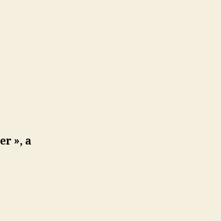
ller
er », a