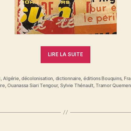
« Dictionnair
LIRE LA SUITE
de
la
guerre
3
,
Algérie
,
décolonisation
,
dictionnaire
,
éditions Bouquins
,
Fr
es
ire
,
Ouanassa Siari Tengour
,
Sylvie Thénault
,
Tramor Quemen
d’Algérie
:
parution
aujourd’hui »