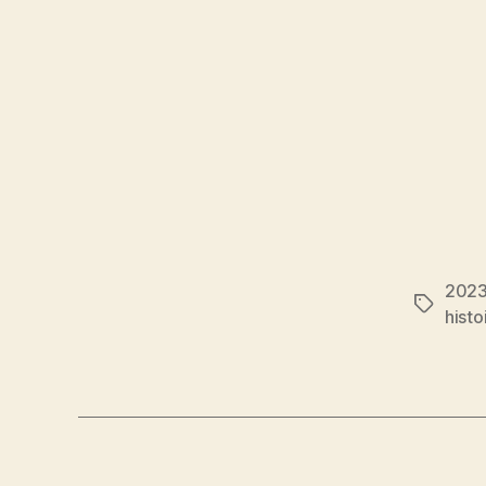
202
Étiquett
histo