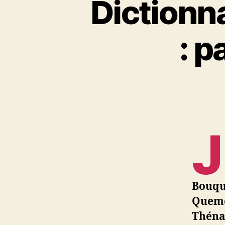
Dictionna
: p
J
Bouqui
Queme
Théna