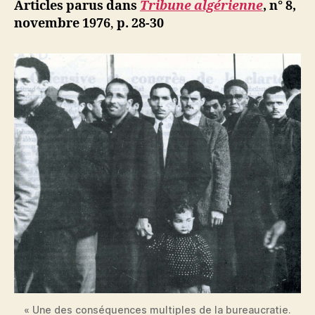
ji
Articles parus dans
Tribune algérienne
, n° 8,
MITEX-
b
novembre 1976
,
p. 28-30
FITEX
de
Birtouta
« Une des conséquences multiples de la bureaucratie.