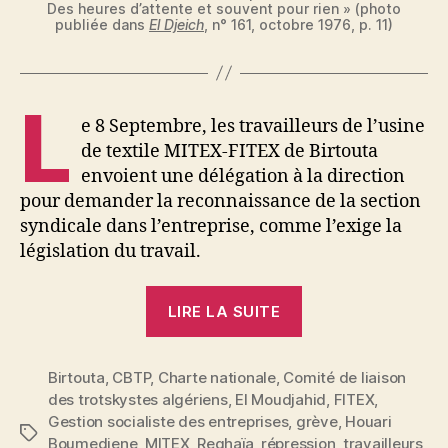
Des heures d’attente et souvent pour rien » (photo
publiée dans
El Djeich
, n° 161, octobre 1976, p. 11)
L
e 8 Septembre, les travailleurs de l’usine
de textile MITEX-FITEX de Birtouta
envoient une délégation à la direction
pour demander la reconnaissance de la section
syndicale dans l’entreprise, comme l’exige la
législation du travail.
« Grève
LIRE LA SUITE
à
la
Birtouta
,
CBTP
,
Charte nationale
,
Comité de liaison
MITEX-
des trotskystes algériens
,
El Moudjahid
,
FITEX
,
FITEX
Gestion socialiste des entreprises
,
grève
,
Houari
de
Étiquettes
Boumediene
,
MITEX
,
Reghaïa
,
répression
,
travailleurs
,