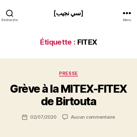
[سي نجيب]
Recherche
Menu
Étiquette :
FITEX
Catégories
PRESSE
P
Grève à la MITEX-FITEX
a
r
de Birtouta
S
i
Auteur
sur
02/07/2020
Aucun commentaire
N
Date
de
Grève
e
de
l’article
à
d
l’article
la