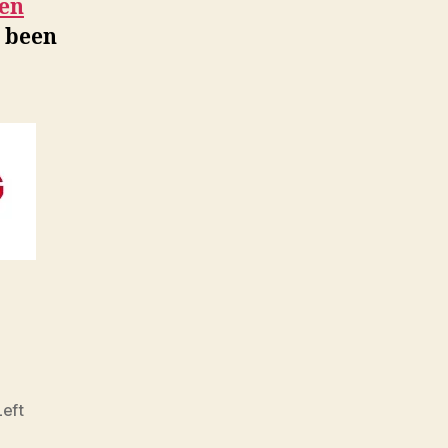
een
s been
Left