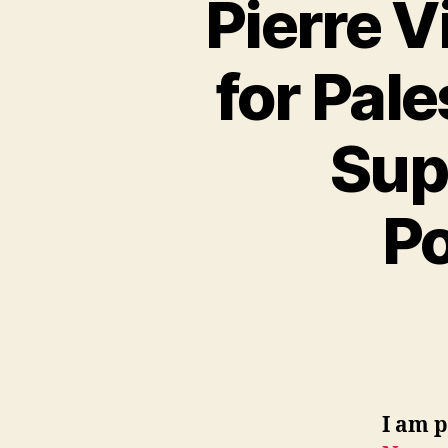
Pierre 
for Pal
Sup
Po
I am p