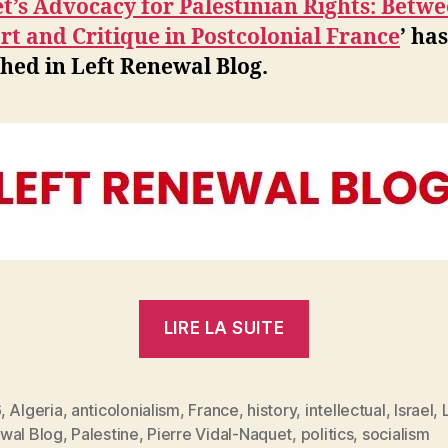
’s Advocacy for Palestinian Rights: Betw
t and Critique in Postcolonial France
’ ha
hed in Left Renewal Blog.
« Pierre
LIRE LA SUITE
Vidal-
Naquet’s
Advocacy
6
,
Algeria
,
anticolonialism
,
France
,
history
,
intellectual
,
Israel
,
es
wal Blog
,
Palestine
,
Pierre Vidal-Naquet
,
politics
,
socialism
for