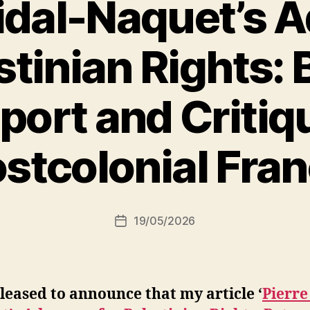
Vidal-Naquet’s 
estinian Rights:
port and Critiqu
P
stcolonial Fra
a
r
S
i
Auteur
19/05/2026
N
Date
de
e
de
l’article
d
l’article
ji
b
leased to announce that my article ‘
Pierre