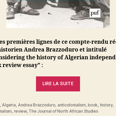
les premières lignes de ce compte-rendu r
historien Andrea Brazzoduro et intitulé
sidering the history of Algerian independ
 review essay” :
« Algérie,
LIRE LA SUITE
une
autre
histoire
,
Algeria
,
Andrea Brazzoduro
,
anticolonialism
,
book
,
history
,
es
nalism
,
review
,
The Journal of North African Studies
de