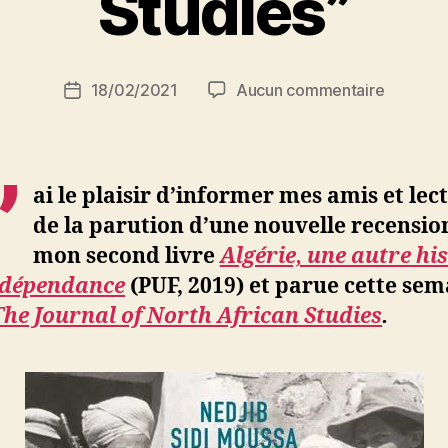
Studies”
r
S
i
Auteur
sur
18/02/2021
Aucun commentaire
N
Date
de
Algérie,
e
de
l’article
une
d
l’article
autre
ji
’
histoire
b
ai
le plaisir d’informer mes amis et lec
de
de la parution d’une nouvelle recensio
l’indépe
mon second livre
Algérie, une autre his
:
recensio
indépendance
(PUF, 2019)
et
parue cette sem
dans
The Journal of North African Studies
.
“The
Journal
of
North
African