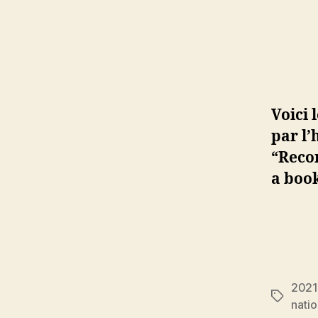
Voici 
par
l’
“Recon
a book
2021
Étiquett
natio