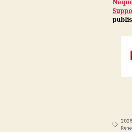
Naquet
Suppor
publis
202
Étiquett
Rene