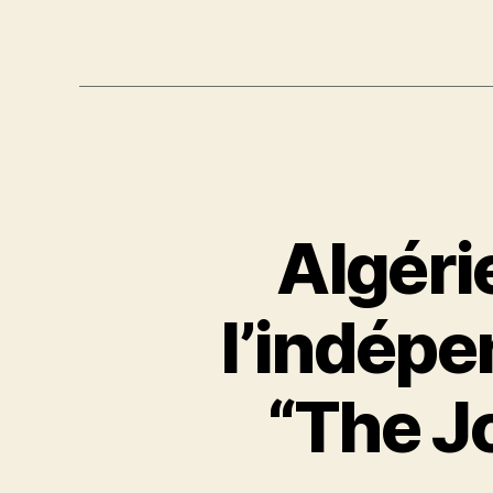
Algérie
l’indépe
“The J