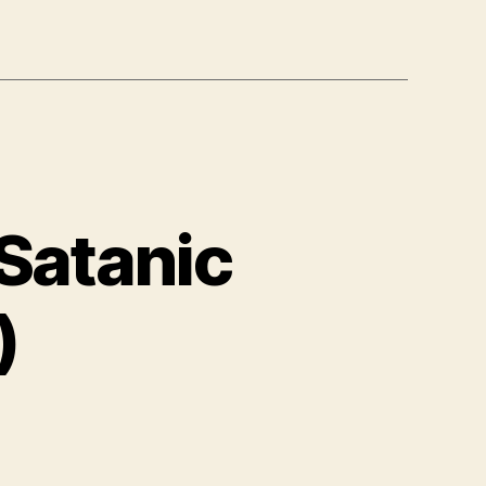
ce
Satanic
)
ondence: