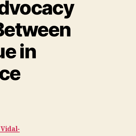
Advocacy
 Between
e in
nce
 Vidal-