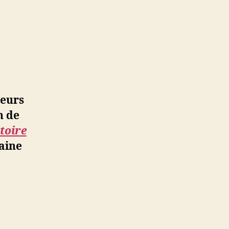
teurs
n de
ndance
toire
n
aine