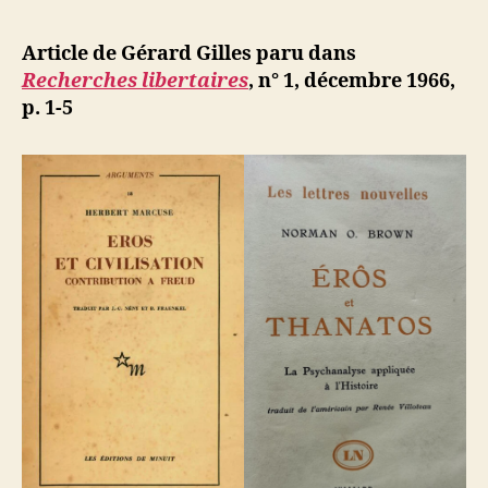
l’article
Gilles
d
l’article
:
ji
Article de Gérard Gilles paru dans
Psychanal
b
Recherches libertaires
, n° 1, décembre 1966,
et
p. 1-5
révolution