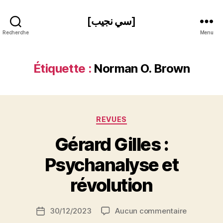
[سي نجيب]
Recherche
Menu
Étiquette :
Norman O. Brown
Catégories
REVUES
Gérard Gilles :
P
Psychanalyse et
a
r
révolution
S
i
Auteur
sur
30/12/2023
Aucun commentaire
N
Date
de
Gérard
e
de