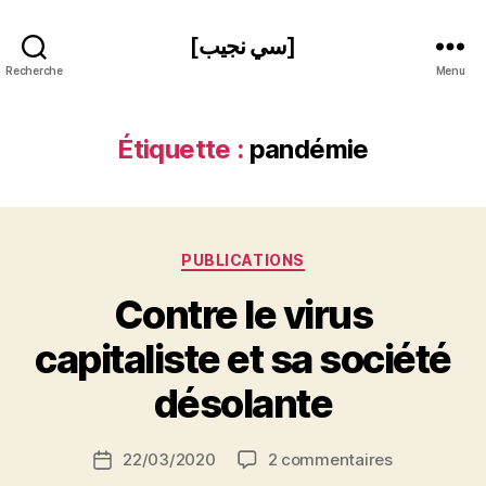
[سي نجيب]
Recherche
Menu
Étiquette :
pandémie
Catégories
PUBLICATIONS
Contre le virus
P
capitaliste et sa société
a
r
désolante
S
i
Auteur
sur
22/03/2020
2 commentaires
N
Date
de
Contre
e
de