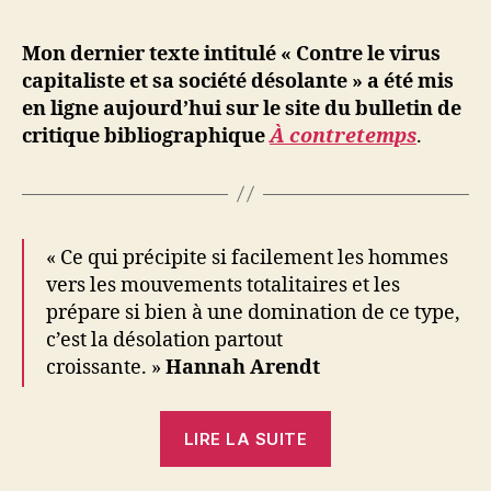
l’article
le
d
l’article
virus
ji
Mon dernier texte intitulé « Contre le virus
capitaliste
b
capitaliste et sa société désolante » a été mis
et
en ligne aujourd’hui sur le site du bulletin de
sa
critique bibliographique
À contretemps
.
société
désolante
« Ce qui précipite si facilement les hommes
vers les mouvements totalitaires et les
prépare si bien à une domination de ce type,
c’est la désolation partout
croissante. »
Hannah Arendt
« Contre
LIRE LA SUITE
le
virus