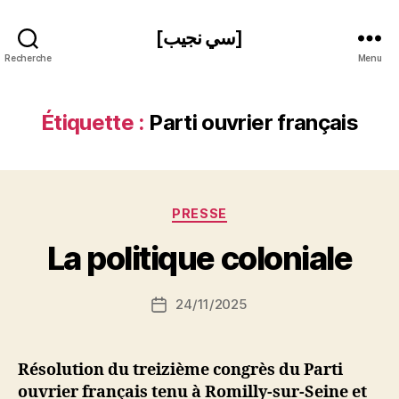
[سي نجيب]
Recherche
Menu
Étiquette :
Parti ouvrier français
P
Catégories
PRESSE
a
r
La politique coloniale
S
i
Auteur
24/11/2025
N
Date
de
e
de
l’article
d
l’article
ji
Résolution du treizième congrès du Parti
b
ouvrier français tenu à Romilly-sur-Seine et