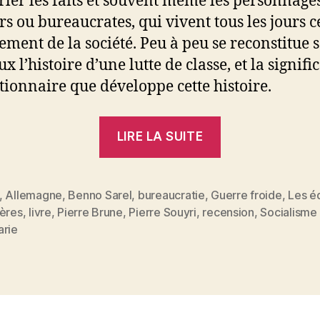
arler les faits et souvent même les personnages
rs ou bureaucrates, qui vivent tous les jours c
ement de la société. Peu à peu se reconstitue 
x l’histoire d’une lutte de classe, et la signifi
tionnaire que développe cette histoire.
« Pierre
LIRE LA SUITE
Souyri
:
La
,
Allemagne
,
Benno Sarel
,
bureaucratie
,
Guerre froide
,
Les éd
ières
,
livre
,
Pierre Brune
,
Pierre Souyri
,
recension
,
Socialisme
classe
es
arie
ouvrière
d’Allemagne
orientale »