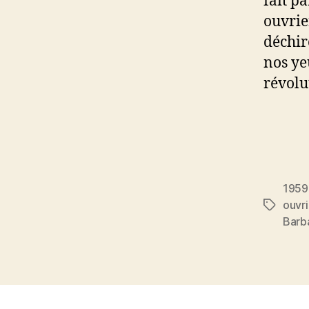
fait p
ouvrie
déchir
nos yeu
révolu
1959
ouvr
Étiquett
Barb