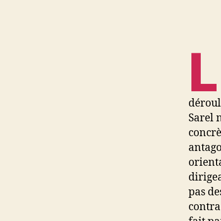
L
déroul
Sarel 
concrè
antago
orienta
dirige
pas de
contra