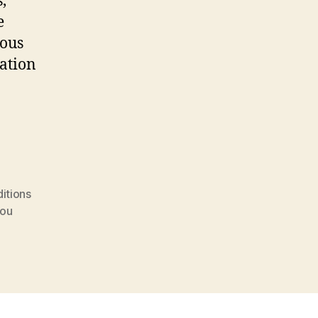
,
e
sous
cation
itions
 ou