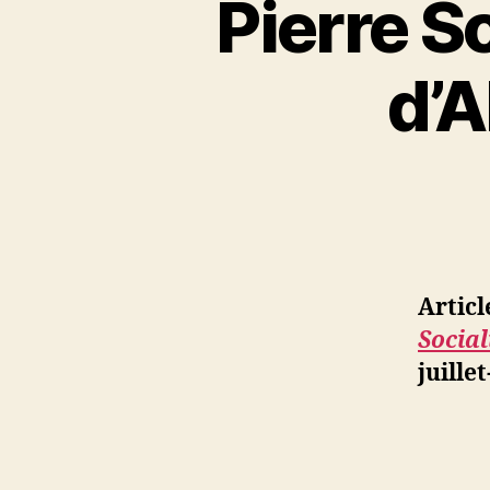
Pierre S
d’A
Articl
Socia
juille