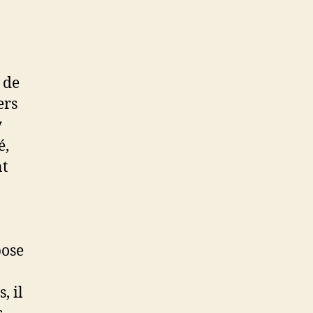
 de
ers
y
é,
nt
pose
, il