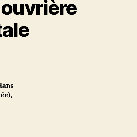
 ouvrière
tale
dans
ée),
agne
e