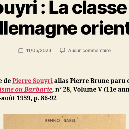
ouyri : La classe
P
llemagne orien
a
r
S
i
Auteur
sur
11/05/2023
Aucun commentaire
N
Date
de
Pierre
e
de
l’article
Souyri
d
l’article
:
ji
La
b
e de
Pierre Souyri
alias Pierre Brune paru 
classe
lisme ou Barbarie
, n° 28, Volume V (11e ann
ouvrière
t-août 1959, p. 86-92
d’Allem
oriental