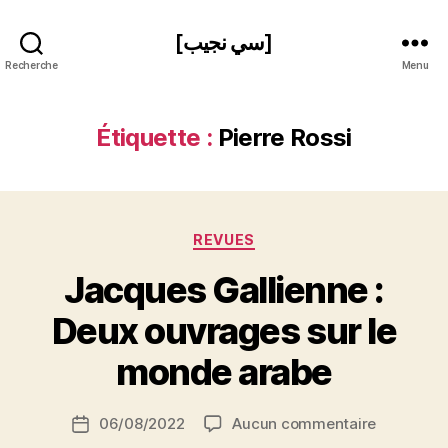
[سي نجيب]
Recherche
Menu
Étiquette :
Pierre Rossi
Catégories
REVUES
Jacques Gallienne :
P
Deux ouvrages sur le
a
r
monde arabe
S
i
Auteur
sur
06/08/2022
Aucun commentaire
N
Date
de
Jacques
e
de