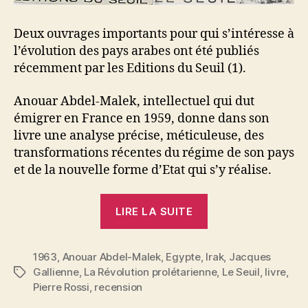
Deux ouvrages importants pour qui s’intéresse à
l’évolution des pays arabes ont été publiés
récemment par les Editions du Seuil (1).
Anouar Abdel-Malek, intellectuel qui dut
émigrer en France en 1959, donne dans son
livre une analyse précise, méticuleuse, des
transformations récentes du régime de son pays
et de la nouvelle forme d’Etat qui s’y réalise.
« Jacques
LIRE LA SUITE
Gallienne
:
1963
,
Anouar Abdel-Malek
,
Egypte
,
Irak
Deux
,
Jacques
Gallienne
,
La Révolution prolétarienne
,
Le Seuil
,
livre
,
Étiquettes
ouvrages
Pierre Rossi
,
recension
sur