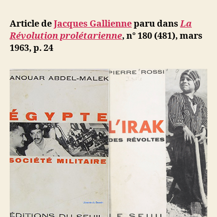
l’article
Gallienne
d
l’article
:
ji
Article de
Jacques Gallienne
paru dans
La
Deux
b
Révolution prolétarienne
, n° 180 (481), mars
ouvrages
1963, p. 24
sur
le
monde
arabe