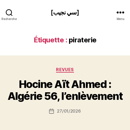
[سي نجيب]
Recherche
Menu
Étiquette :
piraterie
Catégories
REVUES
P
Hocine Aït Ahmed :
a
r
Algérie 56, l’enlèvement
S
i
Auteur
27/01/2026
N
Date
de
e
de
l’article
d
l’article