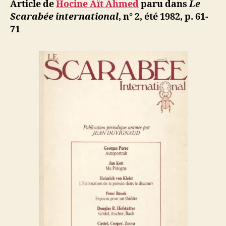
ji
Article de
Hocine Aït Ahmed
paru dans
Le
b
Scarabée international
, n° 2, été 1982, p. 61-
71