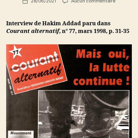
sur
28/06/2021
Aucun commentaire
N
Date
de
Algérie
e
de
l’article
:
d
l’article
L’espoir
ji
Interview de Hakim Addad paru dans
et
b
Courant alternatif
, n° 77, mars 1998, p. 31-35
la
pratique
d’une
jeunesse
enragée