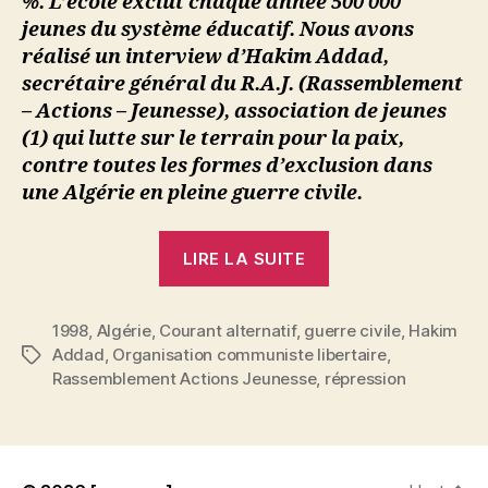
%. L’école exclut chaque année 500 000
jeunes du système éducatif. Nous avons
réalisé un interview d’Hakim Addad,
secrétaire général du R.A.J. (Rassemblement
– Actions – Jeunesse), association de jeunes
(1) qui lutte sur le terrain pour la paix,
contre toutes les formes d’exclusion dans
une Algérie en pleine guerre civile.
« Algérie
LIRE LA SUITE
:
L’espoir
1998
,
Algérie
,
Courant alternatif
,
guerre civile
et
,
Hakim
Addad
,
Organisation communiste libertaire
,
Étiquettes
la
Rassemblement Actions Jeunesse
,
répression
pratique
d’une
jeunesse
enragée »