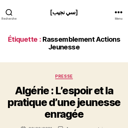
[سي نجيب]
Recherche
Menu
Étiquette :
Rassemblement Actions
Jeunesse
Catégories
PRESSE
Algérie : L’espoir et la
P
pratique d’une jeunesse
a
r
enragée
S
i
Auteur