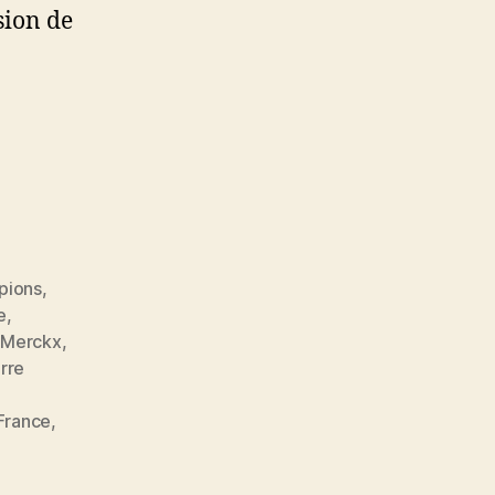
sion de
»
pions
,
e
,
 Merckx
,
erre
France
,