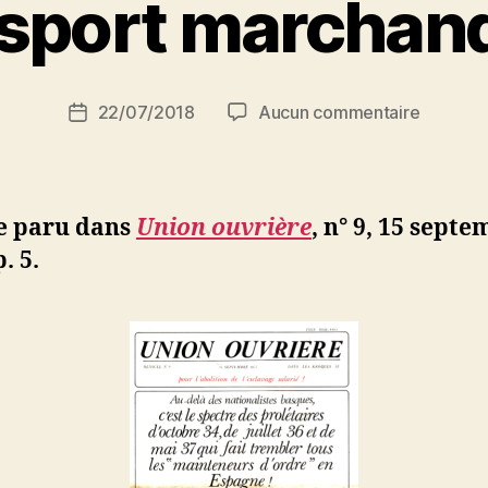
sport marchan
a
r
S
i
Auteur
sur
22/07/2018
Aucun commentaire
N
Date
de
Du
e
de
l’article
sport
d
l’article
marchan
ji
b
le paru dans
Union ouvrière
, n° 9, 15 sept
. 5.