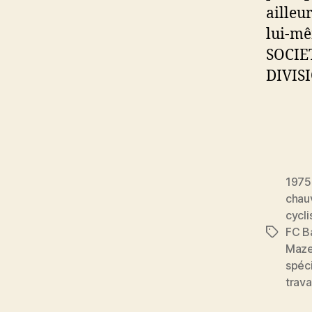
ailleu
lui-mê
SOCIET
DIVIS
1975
chau
cycl
FC B
Étiquett
Maz
spéci
trava