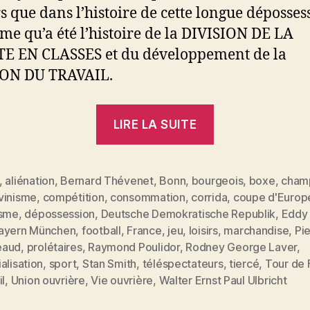
rs que dans l’histoire de cette longue déposses
me qu’a été l’histoire de la DIVISION DE LA
E EN CLASSES et du développement de la
ION DU TRAVAIL.
« Du
LIRE LA SUITE
sport
marchandise 
,
aliénation
,
Bernard Thévenet
,
Bonn
,
bourgeois
,
boxe
,
cham
vinisme
,
compétition
,
consommation
,
corrida
,
coupe d'Europ
isme
,
dépossession
,
Deutsche Demokratische Republik
,
Eddy
ayern München
,
football
,
France
,
jeu
,
loisirs
,
marchandise
,
Pi
es
eaud
,
prolétaires
,
Raymond Poulidor
,
Rodney George Laver
,
alisation
,
sport
,
Stan Smith
,
téléspectateurs
,
tiercé
,
Tour de 
il
,
Union ouvrière
,
Vie ouvrière
,
Walter Ernst Paul Ulbricht