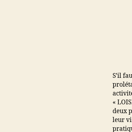
S’il f
prolét
activi
« LOIS
deux p
leur v
pratiq