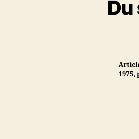
Du 
Artic
1975, p