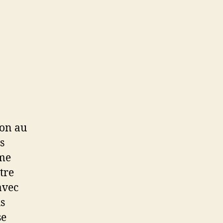
ion au
s
mme
tre
avec
us
se