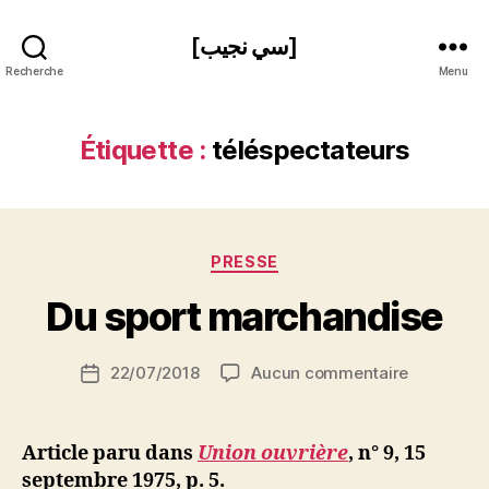
[سي نجيب]
Recherche
Menu
Étiquette :
téléspectateurs
P
Catégories
PRESSE
a
r
Du sport marchandise
S
i
Auteur
sur
22/07/2018
Aucun commentaire
N
Date
de
Du
e
de
l’article
sport
d
l’article
marchand
ji
Article paru dans
Union ouvrière
, n° 9, 15
b
septembre 1975, p. 5.