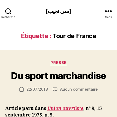
[سي نجيب]
Recherche
Menu
Étiquette :
Tour de France
P
Catégories
PRESSE
a
r
Du sport marchandise
S
i
Auteur
sur
22/07/2018
Aucun commentaire
N
Date
de
Du
e
de
l’article
sport
d
l’article
marchand
ji
Article paru dans
Union ouvrière
, n° 9, 15
b
septembre 1975, p. 5.