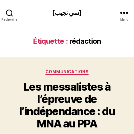
[سي نجيب]
Recherche
Menu
Étiquette :
rédaction
Catégories
COMMUNICATIONS
P
Les messalistes à
a
r
l’épreuve de
N
e
l’indépendance : du
d
ji
MNA au PPA
b
S