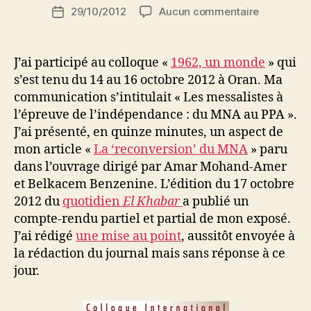
Auteur
sur
29/10/2012
Aucun commentaire
i
Date
de
Les
d
de
l’article
messalist
i
l’article
à
M
J’ai participé au colloque «
1962, un monde
» qui
l’épreuve
o
s’est tenu du 14 au 16 octobre 2012 à Oran. Ma
de
u
communication s’intitulait « Les messalistes à
l’indépen
s
l’épreuve de l’indépendance : du MNA au PPA ».
:
s
J’ai présenté, en quinze minutes, un aspect de
du
a
mon article «
La ‘reconversion’ du MNA
» paru
MNA
au
dans l’ouvrage dirigé par Amar Mohand-Amer
PPA
et Belkacem Benzenine. L’édition du 17 octobre
2012 du
quotidien
El Khabar
a publié un
compte-rendu partiel et partial de mon exposé.
J’ai rédigé
une mise au point
, aussitôt envoyée à
la rédaction du journal mais sans réponse à ce
jour.