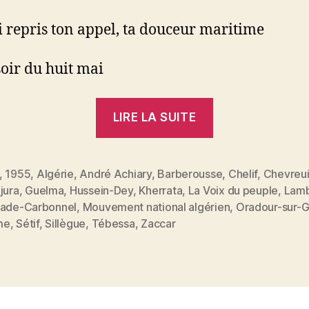
ai repris ton appel, ta douceur maritime
soir du huit mai
« Le
LIRE LA SUITE
Chant
des
Rescapés »
,
1955
,
Algérie
,
André Achiary
,
Barberousse
,
Chelif
,
Chevreui
jura
,
Guelma
,
Hussein-Dey
,
Kherrata
,
La Voix du peuple
,
Lam
es
rade-Carbonnel
,
Mouvement national algérien
,
Oradour-sur-G
me
,
Sétif
,
Sillègue
,
Tébessa
,
Zaccar