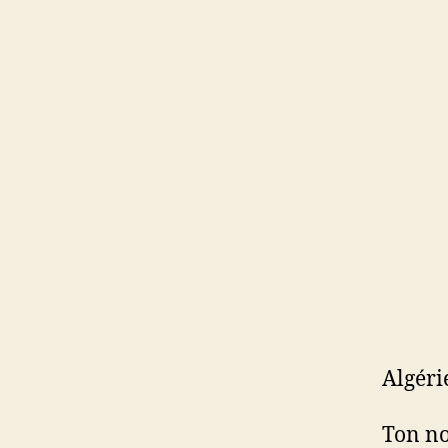
Algéri
Ton no