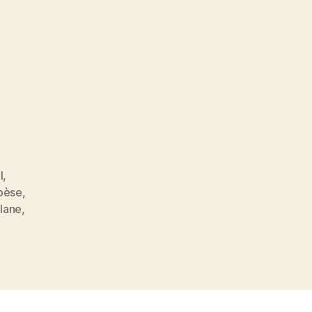
l
,
bèse
,
lane
,