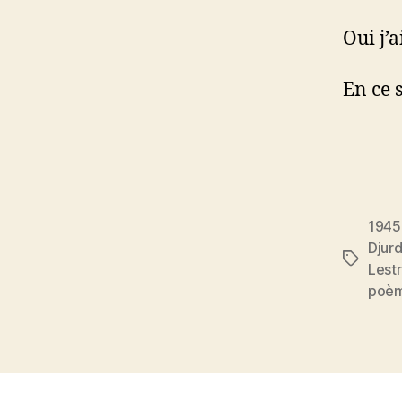
Oui j’
En ce 
1945
Djurd
Étiquett
Lest
poè