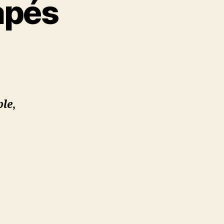
apés
ple
,