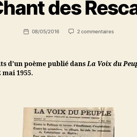
Chant des Resc
e
dj
ib
Si
Auteur
sur
08/05/2016
2 commentaires
Date
di
de
Le
de
M
l’article
Chant
l’article
o
des
u
Rescapés
its d’un poème publié dans
La Voix du Peu
s
s
2 mai 1955.
a