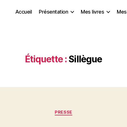
Accueil
Présentation
Mes livres
Mes
Étiquette :
Sillègue
P
Catégories
a
PRESSE
r
N