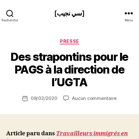
[سي نجيب]
Recherche
Menu
Catégories
PRESSE
Des strapontins pour le
P
PAGS à la direction de
a
r
l’UGTA
S
i
Auteur
sur
09/02/2020
Aucun commentaire
N
Date
de
Des
e
de
l’article
straponti
d
l’article
pour
ji
le
b
PAGS
Article paru dans
Travailleurs immigrés en
à