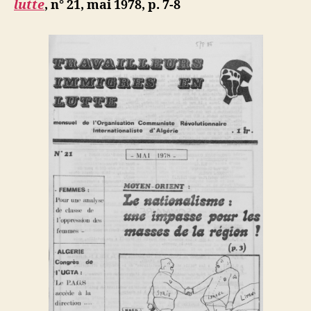
lutte
, n° 21, mai 1978, p. 7-8
la
direction
de
l’UGTA