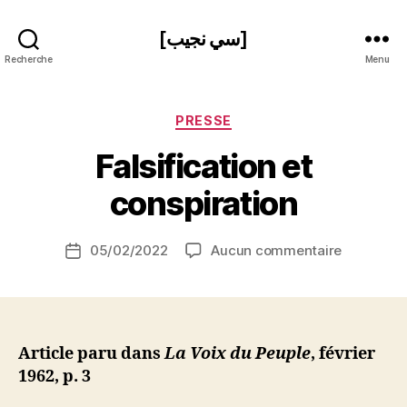
[سي نجيب]
Recherche
Menu
Catégories
PRESSE
P
Falsification et
a
r
conspiration
S
i
Auteur
sur
05/02/2022
Aucun commentaire
N
Date
de
Falsificat
e
de
l’article
et
d
l’article
conspirat
ji
b
Article paru dans
La Voix du Peuple
, février
1962, p. 3