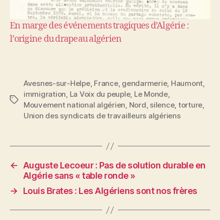
En marge des événements tragiques d’Algérie :
l’origine du drapeau algérien
Avesnes-sur-Helpe
,
France
,
gendarmerie
,
Haumont
,
immigration
,
La Voix du peuple
,
Le Monde
,
Étiquettes
Mouvement national algérien
,
Nord
,
silence
,
torture
,
Union des syndicats de travailleurs algériens
←
Auguste Lecoeur : Pas de solution durable en
Algérie sans « table ronde »
→
Louis Brates : Les Algériens sont nos frères