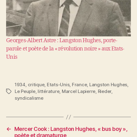
Georges-Albert Astre : Langston Hughes, porte-
parole et poète de la « révolution noire » aux Etats-
Unis
1934
,
critique
,
Etats-Unis
,
France
,
Langston Hughes
,
Le Peuple
,
littérature
,
Marcel Lapierre
,
Rieder
,
Étiquettes
syndicalisme
←
Mercer Cook : Langston Hughes, « bus boy »,
poète et dramaturge