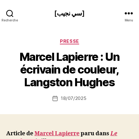
[سي نجيب]
Recherche
Menu
Catégories
PRESSE
Marcel Lapierre : Un
P
écrivain de couleur,
a
r
Langston Hughes
S
i
Auteur
18/07/2025
N
Date
de
e
de
l’article
d
l’article
ji
b
Article de
Marcel Lapierre
paru dans
Le