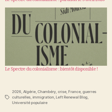
Le Spectre du colonialisme : bientôt disponible !
2026
,
Algérie
,
Chambéry
,
crise
,
France
,
guerres
culturelles
,
immigration
,
Left Renewal Blog
,
Étiquettes
Université populaire