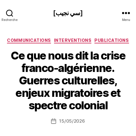
[سي نجيب]
Recherche
Menu
Catégories
COMMUNICATIONS
INTERVENTIONS
PUBLICATIONS
Ce que nous dit la crise
franco-algérienne.
Guerres culturelles,
P
enjeux migratoires et
a
r
spectre colonial
S
i
Auteur
15/05/2026
N
Date
de
e
de
l’article
d
l’article