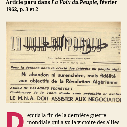
ji
Article paru dans
La Voix du Peuple
, février
et
b
1962, p. 3 et 2
l’avenir
algérien
D
epuis la fin de la dernière guerre
mondiale qui a vu la victoire des alliés