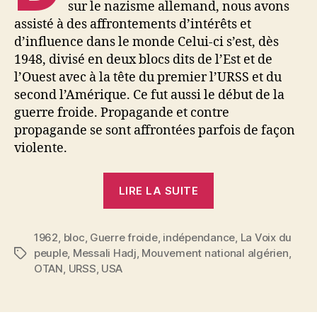
sur le nazisme allemand, nous avons
assisté à des affrontements d’intérêts et
d’influence dans le monde Celui-ci s’est, dès
1948, divisé en deux blocs dits de l’Est et de
l’Ouest avec à la tête du premier l’URSS et du
second l’Amérique. Ce fut aussi le début de la
guerre froide. Propagande et contre
propagande se sont affrontées parfois de façon
violente.
« La
LIRE LA SUITE
guerre
froide
1962
,
bloc
,
Guerre froide
,
indépendance
et
,
La Voix du
peuple
,
Messali Hadj
,
Mouvement national algérien
,
Étiquettes
l’avenir
OTAN
,
URSS
,
USA
algérien »