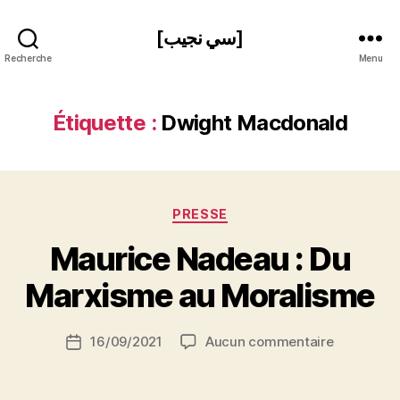
[سي نجيب]
Recherche
Menu
Étiquette :
Dwight Macdonald
Catégories
PRESSE
P
Maurice Nadeau : Du
a
r
Marxisme au Moralisme
S
i
Auteur
sur
16/09/2021
Aucun commentaire
N
Date
de
Maurice
e
de
l’article
Nadeau
d
l’article
: