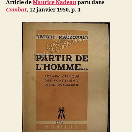
ji
Article de
Maurice Nadeau
paru dans
Du
b
Combat
, 12 janvier 1950, p. 4
Marxisme
au
Moralisme