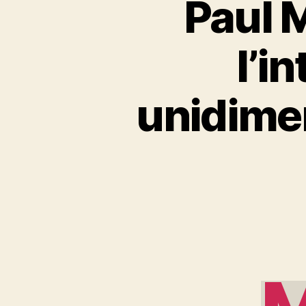
Paul M
l’i
unidimen