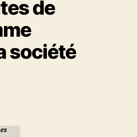
ites de
omme
a société
es