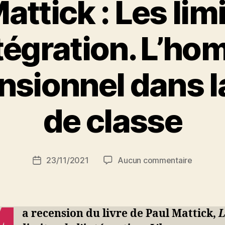
attick : Les lim
ntégration. L’h
sionnel dans l
P
de classe
a
r
S
i
Auteur
sur
23/11/2021
Aucun commentaire
N
Date
de
Paul
e
de
l’article
Mattick
d
l’article
:
ji
Les
b
a recension du livre de Paul Mattick,
L
limites