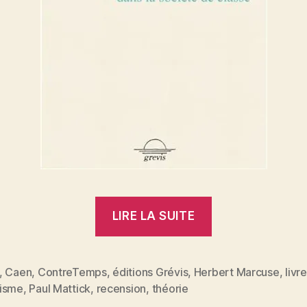
« Paul
LIRE LA SUITE
Mattick
:
Les
,
Caen
,
ContreTemps
,
éditions Grévis
,
Herbert Marcuse
,
livre
es
isme
,
Paul Mattick
,
recension
,
théorie
limites