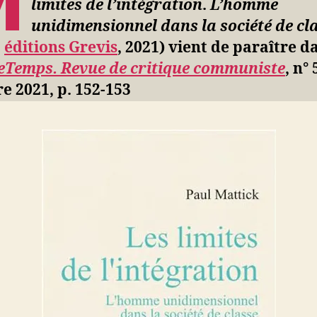
M
limites de l’intégration
.
L’homme
de
unidimensionnel dans la société de cl
l’intégrat
L’homme
,
éditions Grevis
, 2021) vient de paraître d
unidimen
eTemps. Revue de critique communiste
, n° 
dans
e 2021, p. 152-153
la
société
de
classe