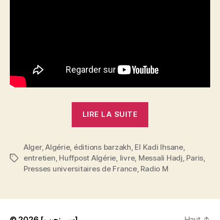
pour
Radio
M
« Algérie,
LIRE LA SUITE
une
autre
Alger
,
Algérie
,
éditions barzakh
,
El Kadi Ihsane
histoire
,
entretien
,
Huffpost Algérie
,
livre
,
Messali Hadj
,
Paris
,
Étiquettes
de
Presses universitaires de France
,
Radio M
l’indépendance
:
Entretien
avec
© 2026
[سي نجيب]
Haut
↑