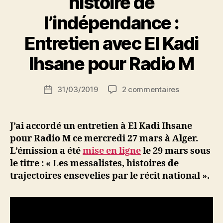
histoire de
l’indépendance :
P
Entretien avec El Kadi
a
r
Ihsane pour Radio M
S
i
Auteur
sur
31/03/2019
2 commentaires
N
Date
de
Algérie,
e
de
l’article
une
d
l’article
autre
ji
J’ai accordé un entretien à El Kadi Ihsane
histoire
b
pour Radio M ce mercredi 27 mars à Alger.
de
L’émission a été
mise en ligne
le 29 mars sous
l’indépenda
le titre : « Les messalistes, histoires de
:
trajectoires ensevelies par le récit national ».
Entretien
avec
El
Kadi
Ihsane