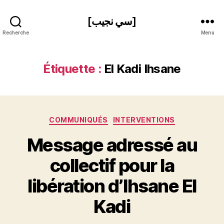
[سي نجيب]
Recherche
Menu
Étiquette :
El Kadi Ihsane
Catégories
COMMUNIQUÉS
INTERVENTIONS
Message adressé au
collectif pour la
P
libération d’Ihsane El
a
r
Kadi
S
i