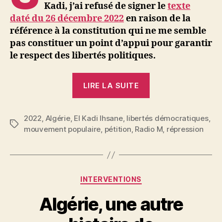
Kadi, j’ai refusé de signer le
texte
daté du 26 décembre 2022
en raison de la
référence à la constitution qui ne me semble
pas constituer un point d’appui pour garantir
le respect des libertés politiques.
« Message
LIRE LA SUITE
adressé
au
2022
,
Algérie
,
El Kadi Ihsane
,
libertés démocratiques
collectif
,
Étiquettes
mouvement populaire
,
pétition
,
Radio M
,
répression
pour
la
libération
d’Ihsane
Catégories
INTERVENTIONS
El
Algérie, une autre
Kadi »