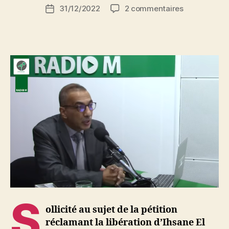
Auteur
sur
31/12/2022
2 commentaires
N
Date
de
Message
e
de
l’article
adressé
d
l’article
au
ji
collectif
b
pour
la
libération
d’Ihsane
El
Kadi
S
ollicité au sujet de la pétition
réclamant la libération d’Ihsane El