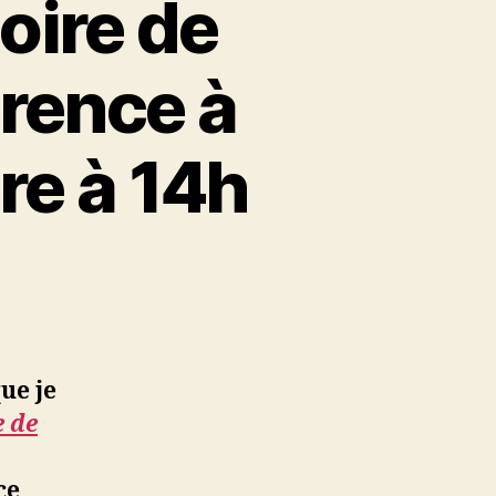
toire de
érence à
re à 14h
que je
e de
dance
e
ce