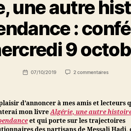
, une autre his
endance : conf
P
ercredi 9 octob
a
r
S
i
Auteur
sur
07/10/2019
2 commentaires
N
Date
de
Algérie,
e
de
l’article
une
d
l’article
autre
ji
histoire
b
e plaisir d’annoncer à mes amis et lecteurs 
de
nterai mon livre
Algérie, une autre histoir
l’indépen
épendance
et qui porte sur les trajectoires
:
conférenc
tionnaires des partisans de Messali Hadj, 