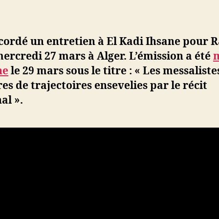
Algérie,
e
de
l’article
une
d
l’article
autre
ji
histoire
b
ccordé un entretien à El Kadi Ihsane pour 
de
ercredi 27 mars à Alger. L’émission a été
l’indépen
ne
le 29 mars sous le titre : « Les messaliste
:
Entretien
res de trajectoires ensevelies par le récit
avec
al ».
El
Kadi
Ihsane
pour
Radio
M