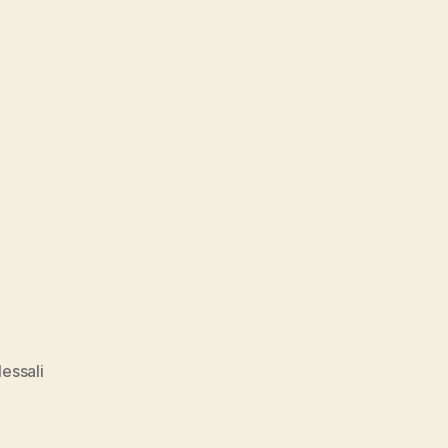
essali
ce