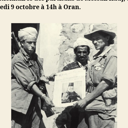
à
di 9 octobre à 14h à Oran.
Oran,
mercredi
9
octobre
à
14h