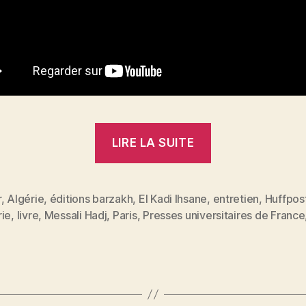
« Algérie,
LIRE LA SUITE
une
autre
histoire
r
,
Algérie
,
éditions barzakh
,
El Kadi Ihsane
,
entretien
,
Huffpos
rie
,
livre
,
Messali Hadj
,
Paris
,
Presses universitaires de France
de
es
l’indépendan
:
Entretien
avec