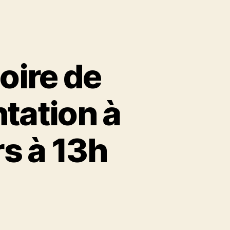
toire de
tation à
s à 13h