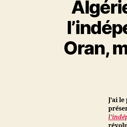
Algérie
l’indép
Oran, m
J’ai l
prése
l’ind
révolu