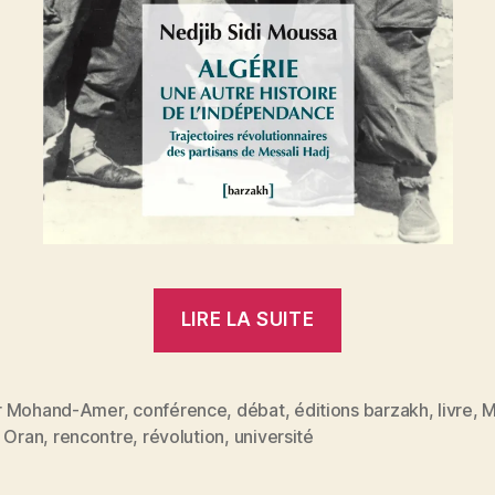
« Algérie,
LIRE LA SUITE
une
autre
histoire
 Mohand-Amer
,
conférence
,
débat
,
éditions barzakh
,
livre
,
M
es
,
Oran
,
rencontre
,
révolution
,
université
de
l’indépendan