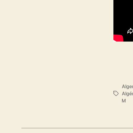
Alge
Algé
Étiquett
M