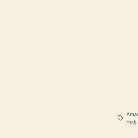
Amar
Étiquett
Hadj