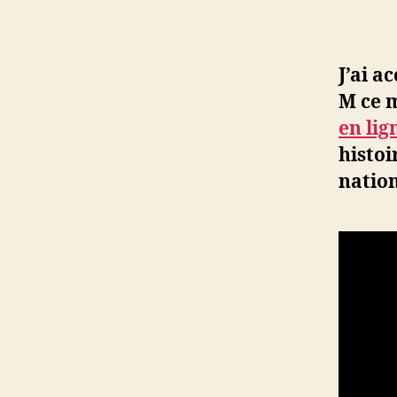
J’ai a
M ce m
en lig
histoi
nation