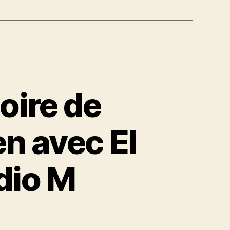
toire de
en avec El
dio M