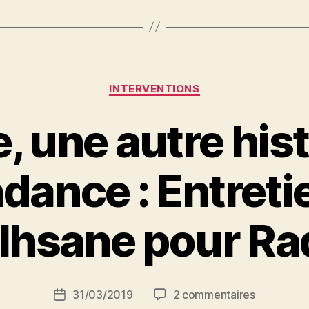
:
conférence
à
Oran,
Catégories
INTERVENTIONS
mercredi
9
, une autre his
octobre
à
dance : Entreti
14h »
P
 Ihsane pour Ra
a
r
S
i
Auteur
sur
31/03/2019
2 commentaires
N
Date
de