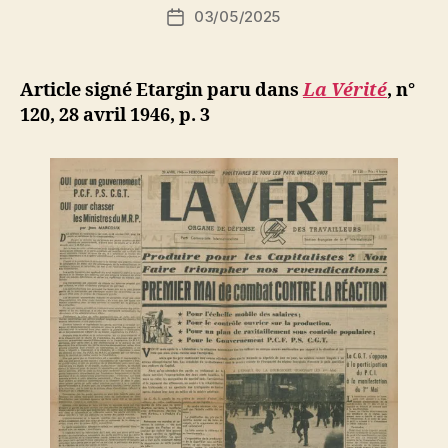
Auteur
03/05/2025
N
Date
de
e
de
l’article
d
l’article
ji
Article signé Etargin paru dans
La Vérité
, n°
b
120, 28 avril 1946, p. 3