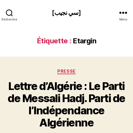
[سي نجيب]
Recherche
Menu
Étiquette :
Etargin
Catégories
PRESSE
Lettre d’Algérie : Le Parti
de Messali Hadj. Parti de
P
l’Indépendance
a
r
Algérienne
S
i