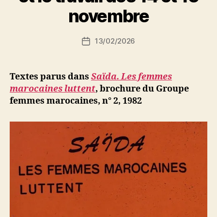
r
novembre
S
i
Auteur
13/02/2026
N
Date
de
e
de
l’article
d
l’article
ji
Textes parus dans
Saïda. Les femmes
b
marocaines luttent
, brochure du Groupe
femmes marocaines, n° 2, 1982