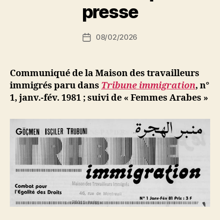
le
r
presse
travail
S
des
i
Auteur
08/02/2026
N
Date
14
de
e
de
et
l’article
d
l’article
15
ji
Communiqué de la Maison des travailleurs
novembre »
b
immigrés paru dans
Tribune immigration
, n°
1, janv.-fév. 1981
; suivi de « Femmes Arabes »