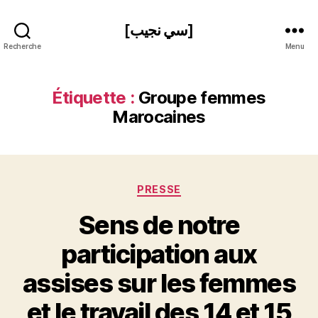
[سي نجيب]
Recherche
Menu
Étiquette :
Groupe femmes
Marocaines
Catégories
PRESSE
Sens de notre
participation aux
assises sur les femmes
P
et le travail des 14 et 15
a