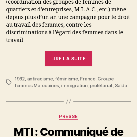
(coordination des groupes de femmes de
quartiers et d’entreprises, M.L.A.C., etc.) mène
depuis plus d’un an une campagne pour le droit
au travail des femmes, contre les
discriminations à l’égard des femmes dans le
travail
« Sens
LIRE LA SUITE
de
notre
1982
,
antiracisme
,
féminisme
,
France
participation
,
Groupe
Étiquettes
femmes Marocaines
,
immigration
,
prolétariat
,
Saïda
aux
assises
sur
les
Catégories
PRESSE
femmes
P
MTI : Communiqué de
et
a