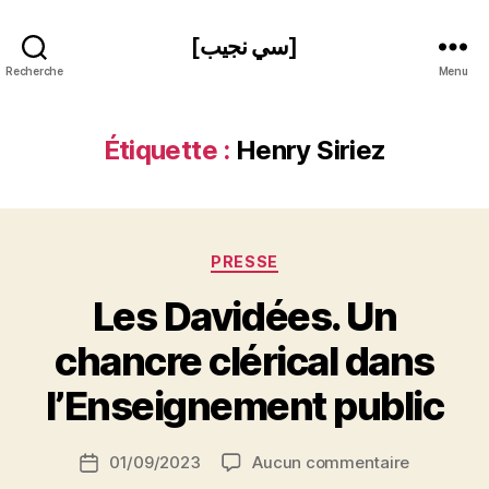
[سي نجيب]
Recherche
Menu
Étiquette :
Henry Siriez
Catégories
PRESSE
Les Davidées. Un
P
chancre clérical dans
a
r
l’Enseignement public
S
i
Auteur
sur
01/09/2023
Aucun commentaire
N
Date
de
Les
e
de