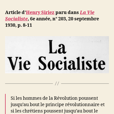
l’article
Davidées.
d
l’article
Un
ji
Article d’
Henry Siriez
paru dans
La Vie
chancre
b
Socialiste
, 6e année, n° 203, 20 septembre
clérical
1930, p. 8-11
dans
l’Enseign
public
Si les hommes de la Révolution poussent
jusqu’au bout le principe révolutionnaire et
si les chrétiens poussent jusqu’au bout le