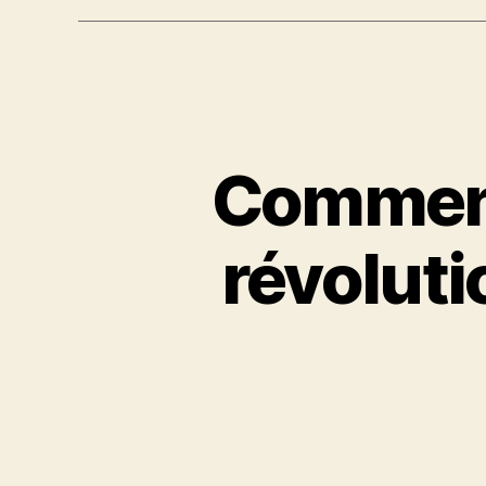
Comment 
révoluti