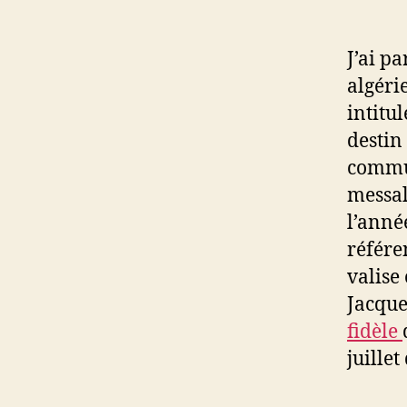
J’ai p
algéri
intitu
destin 
commun
messal
l’anné
référe
valise
Jacque
fidèle
juillet