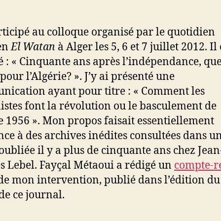
les
l’article
o
messalis
u
font
articipé au colloque organisé par le quotidien
s
la
s
en
El Watan
à Alger les 5, 6 et 7 juillet 2012. Il 
révoluti
a
lé : « Cinquante ans après l’indépendance, que
ou
le
pour l’Algérie? ». J’y ai présenté une
bascule
ication ayant pour titre : « Comment les
de
istes font la révolution ou le basculement de
l’année
e 1956 ». Mon propos faisait essentiellement
1956
nce à des archives inédites consultées dans u
 oubliée il y a plus de cinquante ans chez Jean
s Lebel. Fayçal Métaoui a rédigé un
compte-r
de mon intervention, publié dans l’édition du
 de ce journal.