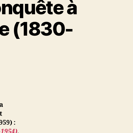
onquête à
ie (1830-
la
t
959) :
-1954)
.