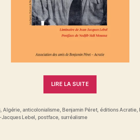
« Benjamin
LIRE LA SUITE
Péret
:
De
6
,
Algérie
,
anticolonialisme
,
Benjamin Péret
,
éditions Acratie
,
es
-Jacques Lebel
,
postface
,
surréalisme
la
conquête
à