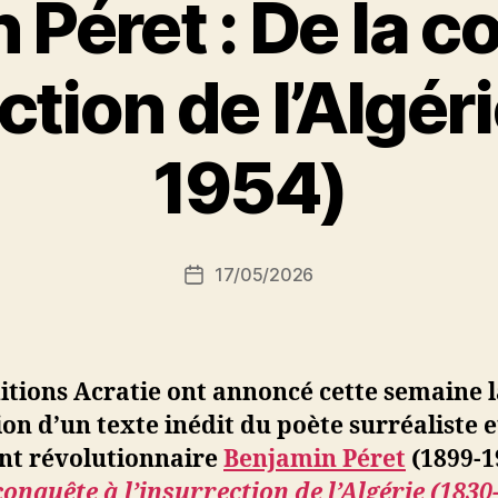
 Péret : De la c
ection de l’Algér
P
1954)
a
r
S
i
Auteur
17/05/2026
N
Date
de
e
de
l’article
d
l’article
ji
b
itions Acratie ont annoncé cette semaine 
on d’un texte inédit du poète surréaliste e
ant révolutionnaire
Benjamin Péret
(1899-1
conquête à l’insurrection de l’Algérie (1830