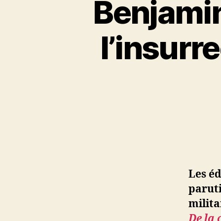
Benjamin
l’insurr
Les éd
paruti
milit
De la 