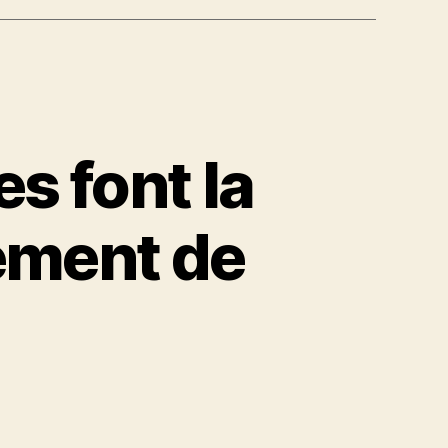
s font la
lement de
t