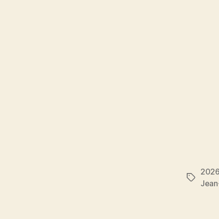
202
Étiquett
Jean