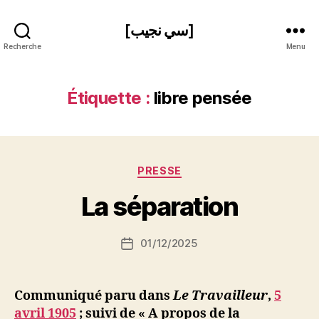
[سي نجيب]
Recherche
Menu
Étiquette :
libre pensée
P
Catégories
PRESSE
a
r
La séparation
S
i
Auteur
01/12/2025
N
Date
de
e
de
l’article
d
l’article
ji
Communiqué paru dans
Le Travailleur
,
5
b
avril 1905
; suivi de « A propos de la