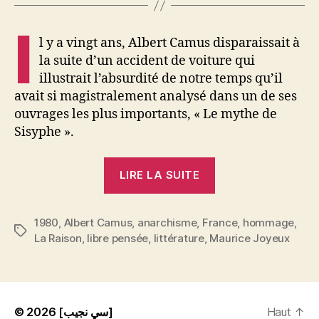
et
la
I
Mesure
l y a vingt ans, Albert Camus disparaissait à
!
la suite d’un accident de voiture qui
illustrait l’absurdité de notre temps qu’il
avait si magistralement analysé dans un de ses
ouvrages les plus importants, « Le mythe de
Sisyphe ».
« Maurice
LIRE LA SUITE
Joyeux
:
1980
,
Albert Camus
,
anarchisme
,
France
Albert
,
hommage
,
Étiquettes
La Raison
,
libre pensée
,
littérature
,
Maurice Joyeux
Camus.
La
Révolte
et
© 2026
[سي نجيب]
Haut
↑