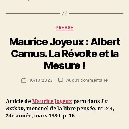
Catégories
PRESSE
Maurice Joyeux : Albert
P
Camus. La Révolte et la
a
r
Mesure !
S
i
Auteur
sur
16/10/2023
Aucun commentaire
N
Date
de
Maurice
e
de
l’article
Joyeux
d
l’article
:
ji
Article de
Maurice Joyeux
paru dans
La
Albert
b
Raison
, mensuel de la libre pensée, n° 244,
Camus.
24e année, mars 1980, p. 16
La
Révolte