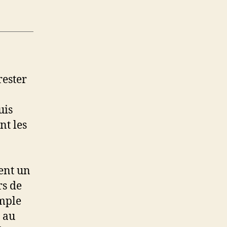
rester
uis
nt les
ent un
rs de
imple
 au