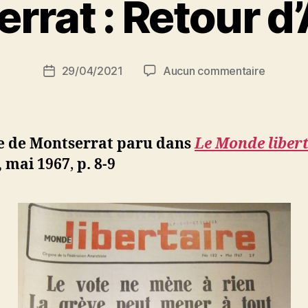
rrat : Retour d’
a
r
S
i
Auteur
sur
29/04/2021
Aucun commentaire
N
Date
de
Montser
e
de
l’article
:
d
l’article
Retour
ji
d’Algéri
b
le de Montserrat paru dans
Le Monde liber
, mai 1967
,
p. 8-9