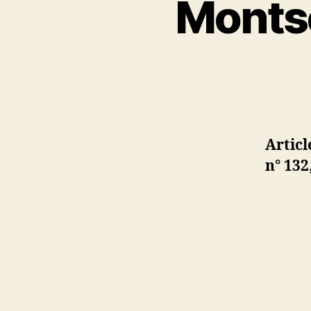
Montse
Artic
n° 132