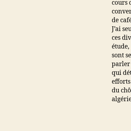
cours 
conver
de caf
J’ai s
ces div
étude, 
sont s
parler
qui dé
efforts
du chô
algéri