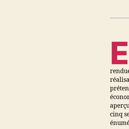
E
rendue
réalis
préten
économ
aperçu
cinq s
énumér