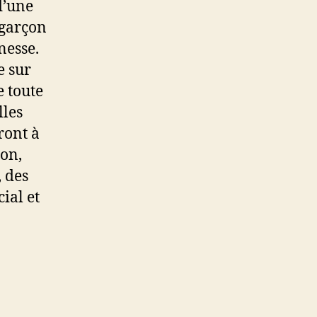
d’une
 garçon
nesse.
e sur
e toute
lles
ront à
ion,
 des
cial et