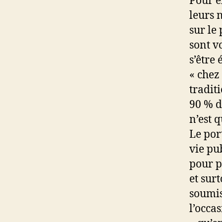
Pour e
leurs 
sur le 
sont v
s’être
« chez
tradit
90 % d
n’est 
Le por
vie pu
pour p
et sur
soumis
l’occa