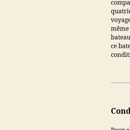
compag
quatri
voyage
même p
bateau 
ce bat
condit
Cond