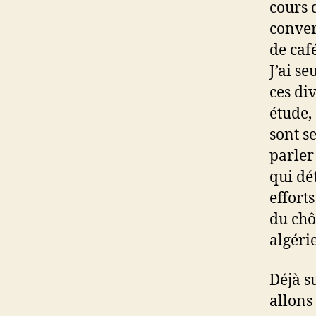
cours 
conver
de caf
J’ai s
ces div
étude, 
sont s
parler
qui dé
efforts
du chô
algéri
Déjà s
allons