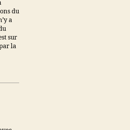
n
ions du
n’y a
 du
est sur
par la