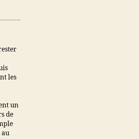
rester
uis
nt les
ent un
rs de
imple
 au