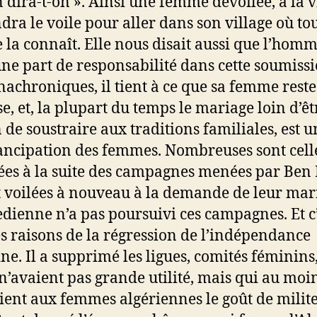
n dira-t-on ». Ainsi une femme dévoilée, à la vi
dra le voile pour aller dans son village où tou
la connaît. Elle nous disait aussi que l’hom
une part de responsabilité dans cette soumiss
anachroniques, il tient à ce que sa femme reste
e, et, la plupart du temps le mariage loin d’ê
de soustraire aux traditions familiales, est u
ancipation des femmes. Nombreuses sont celle
ées à la suite des campagnes menées par Ben 
t voilées à nouveau à la demande de leur mari
ienne n’a pas poursuivi ces campagnes. Et c’
s raisons de la régression de l’indépendance
ne. Il a supprimé les ligues, comités féminins
 n’avaient pas grande utilité, mais qui au moi
ent aux femmes algériennes le goût de milite