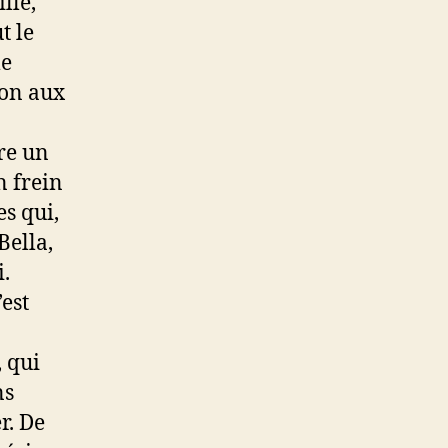
lle,
t le
me
ion aux
tre un
n frein
s qui,
Bella,
.
est
, qui
ns
r. De