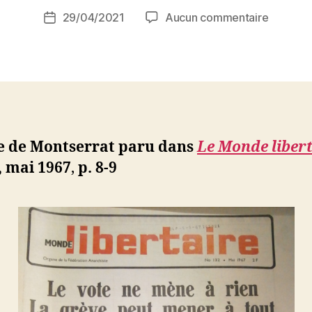
i
Auteur
sur
29/04/2021
Aucun commentaire
N
Date
de
Montser
e
de
l’article
:
d
l’article
Retour
ji
d’Algéri
b
le de Montserrat paru dans
Le Monde liber
, mai 1967
,
p. 8-9