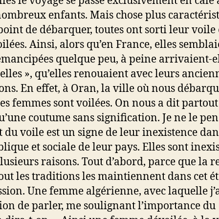
lles le voyage se passe exclusivement en cale
nombreux enfants. Mais chose plus caractérist
point de débarquer, toutes ont sorti leur voile 
oilées. Ainsi, alors qu’en France, elles sembla
 émancipées quelque peu, à peine arrivaient-e
 elles », qu’elles renouaient avec leurs ancien
ions. En effet, à Oran, la ville où nous débarqu
es femmes sont voilées. On nous a dit partout
qu’une coutume sans signification. Je ne le pen
t du voile est un signe de leur inexistence dan
blique et sociale de leur pays. Elles sont inexi
lusieurs raisons. Tout d’abord, parce que la r
tout les traditions les maintiennent dans cet ét
sion. Une femme algérienne, avec laquelle j’a
sion de parler, me soulignant l’importance du