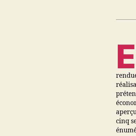
E
rendue
réalis
préten
économ
aperçu
cinq s
énumér