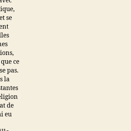
 avec
ique,
et se
ient
lles
nes
ions,
 que ce
se pas.
s la
stantes
eligion
at de
i eu