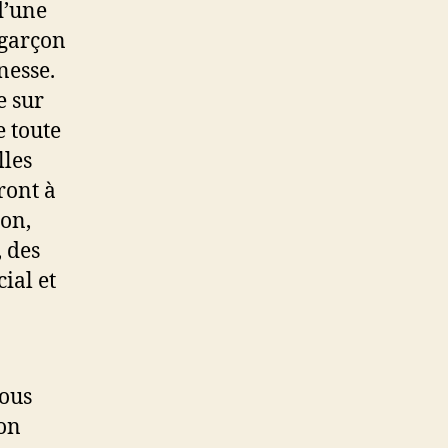
d’une
 garçon
nesse.
e sur
e toute
lles
ront à
ion,
 des
cial et
nous
mon