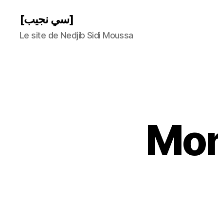
[سي نجيب]
Le site de Nedjib Sidi Moussa
Mon