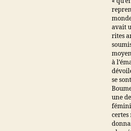
« qu’e
repren
monde 
avait 
rites 
soumis
moyen 
à l’ém
dévoil
se son
Boumed
une de
fémini
certes
donnai