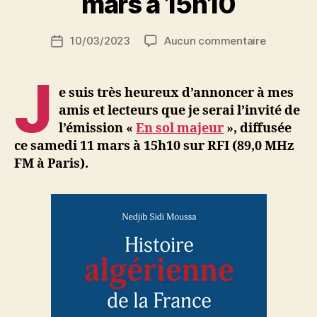
mars à 15h10
S
i
Auteur
sur
10/03/2023
Aucun commentaire
N
Date
de
Histoire
e
de
l’article
algérienn
d
l’article
J
de
ji
e suis très heureux d’annoncer à mes
la
b
amis et lecteurs que je serai l’invité de
France
l’émission «
En sol majeur
», diffusée
:
ce samedi 11 mars à 15h10 sur RFI (89,0 MHz
invitation
FM à Paris).
à
l’émission
«
En
sol
majeur
»,
samedi
11
mars