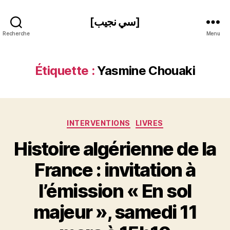
[سي نجيب]
Recherche
Menu
Étiquette :
Yasmine Chouaki
Catégories
INTERVENTIONS
LIVRES
Histoire algérienne de la
France : invitation à
l’émission « En sol
P
majeur », samedi 11
a
r