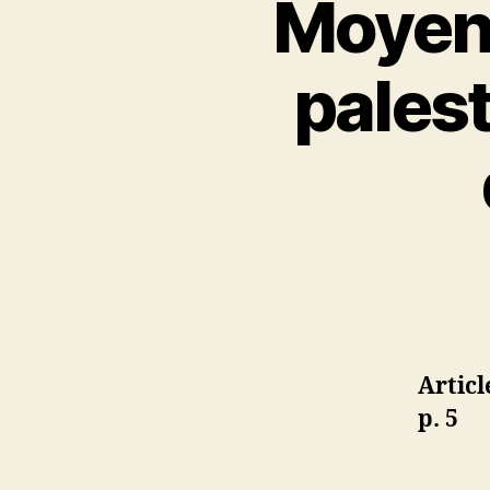
Moyen-
palest
Articl
p. 5