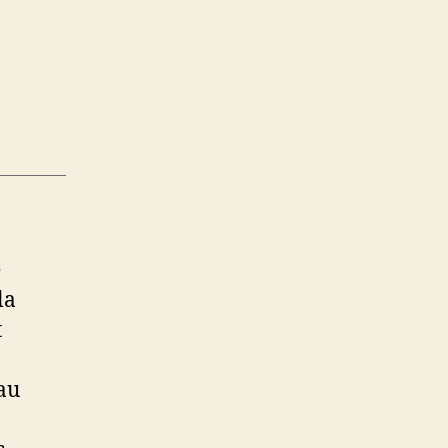
e
la
t
 au