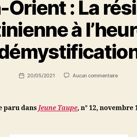
Orient : La rés
inienne à l’heur
P
démystificatio
a
r
S
i
Auteur
sur
20/05/2021
Aucun commentaire
N
Date
de
Moyen-
e
de
l’article
Orient
d
l’article
:
ji
La
b
e paru dans
Jeune Taupe
, n° 12, novembre 
résistan
palestin
à
l’heure