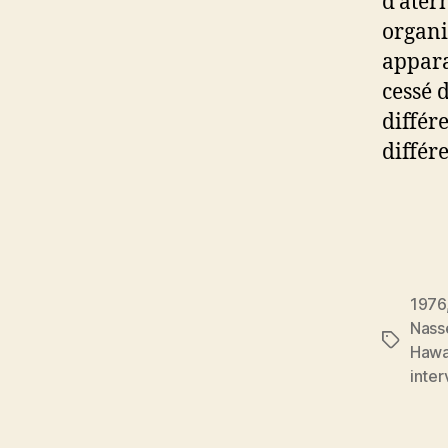
d’ater
organi
appara
cessé 
différ
différ
1976
Nass
Étiquett
Haw
inte