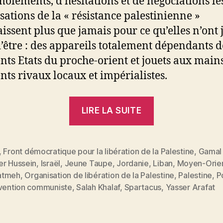
moiements, d’hésitations et de négociations le
sations de la « résistance palestinienne »
issent plus que jamais pour ce qu’elles n’ont
d’être : des appareils totalement dépendants d
ents Etats du proche-orient et jouets aux main
ents rivaux locaux et impérialistes.
« Moyen-
LIRE LA SUITE
Orient
:
La
,
Front démocratique pour la libération de la Palestine
,
Gamal
er Hussein
,
Israël
,
Jeune Taupe
,
Jordanie
,
Liban
,
Moyen-Orie
résistance
es
atmeh
,
Organisation de libération de la Palestine
,
Palestine
,
P
palestinienne
rvention communiste
,
Salah Khalaf
,
Spartacus
,
Yasser Arafat
à
l’heure