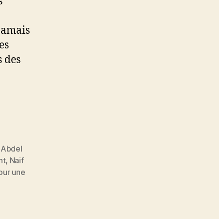
s
 jamais
es
s des
 Abdel
nt
,
Naif
our une