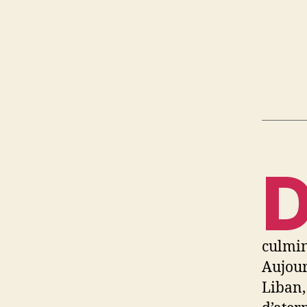
culmin
Aujour
Liban,